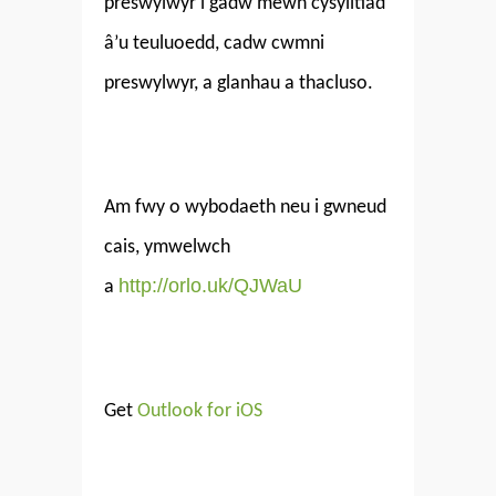
preswylwyr i gadw mewn cysylltiad
â’u teuluoedd, cadw cwmni
preswylwyr, a glanhau a thacluso.
Am fwy o wybodaeth neu i gwneud
cais, ymwelwch
http://orlo.uk/QJWaU
a
Get
Outlook for iOS