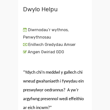
Dwylo Helpu
Diwrnodau’r wythnos,
Penwythnosau
Enillwch Gredydau Amser
Angen Gwiriad GDG
“
Ydych chi’n meddwl y gallech chi
wneud gwahaniaeth i fywydau ein
preswylwyr oedrannus? A yw’r
argyfwng presennol wedi effeithio
ar eich incwm
?”