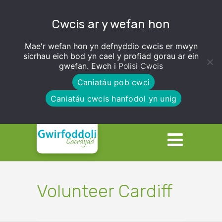
Cwcis ar y wefan hon
Mae'r wefan hon yn defnyddio cwcis er mwyn
sicrhau eich bod yn cael y profiad gorau ar ein
gwefan. Ewch i
Polisi Cwcis
Caniatáu pob cwci
Caniatáu cwcis hanfodol yn unig
Volunteer Cardiff