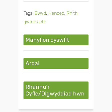
Tags:
Bwyd
,
Henoed
,
Rhith
gwmnïaeth
Manylion cyswllt
Ardal
Rhannu’r
Cyfle/Digwyddiad hwn