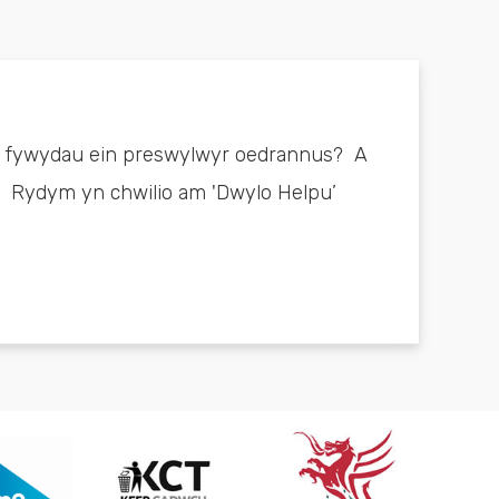
 i fywydau ein preswylwyr oedrannus? A
?” Rydym yn chwilio am 'Dwylo Helpu’