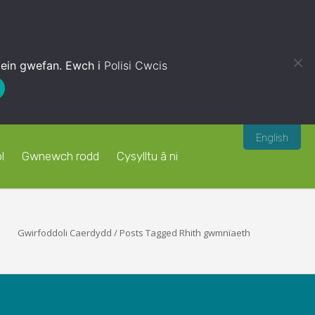
 ein gwefan. Ewch i
Polisi Cwcis
English
l
Gwnewch rodd
Cysylltu â ni
Gwirfoddoli Caerdydd
/
Posts Tagged Rhith gwmnïaeth