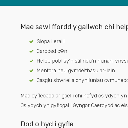
Mae sawl ffordd y gallwch chi he
Siopa i eraill
Cerdded cŵn
Helpu pobl sy'n sâl neu'n hunan-ynys
Mentora neu gymdeithasu ar-lein
Casglu sbwriel a chynlluniau cymunedol
Mae cyfleoedd ar gael i chi hefyd os ydych y
Os ydych yn gyflogai i Gyngor Caerdydd ac eis
Dod o hyd i gyfle