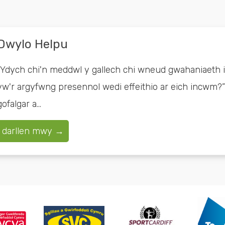
Dwylo Helpu
“Ydych chi'n meddwl y gallech chi wneud gwahaniaeth
yw'r argyfwng presennol wedi effeithio ar eich incwm
gofalgar a...
darllen mwy →