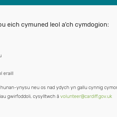
lpu eich cymuned leol a'ch cymdogion:
u
 eraill
n hunan-ynysu neu os nad ydych yn gallu cynnig cymor
iau gwirfoddoli, cysylltwch â
volunteer@cardiff.gov.uk