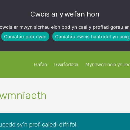
Cwcis ar y wefan hon
cwcis er mwyn sicrhau eich bod yn cael y profiad gorau ar
Caniatáu pob cwci
Caniatáu cwcis hanfodol yn unig
Hafan
Gwirfoddoli
Mynnwch help yn lleo
 gwmnïaeth
oedd sy'n profi caledi difrifol.