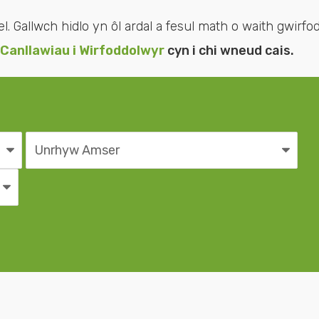
Gallwch hidlo yn ôl ardal a fesul math o waith gwirfodd
Canllawiau i Wirfoddolwyr
cyn i chi wneud cais.