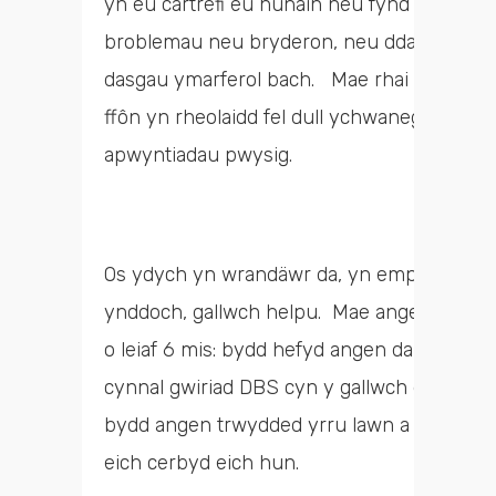
yn eu cartrefi eu hunain neu fynd â nhw al
broblemau neu bryderon, neu ddarparu gw
dasgau ymarferol bach. Mae rhai gwirfoddol
ffôn yn rheolaidd fel dull ychwanegol o gysy
apwyntiadau pwysig.
Os ydych yn wrandäwr da, yn empathetig, y
ynddoch, gallwch helpu. Mae angen i chi 
o leiaf 6 mis: bydd hefyd angen dau eirda
cynnal gwiriad DBS cyn y gallwch ddechrau.
bydd angen trwydded yrru lawn a glân arno
eich cerbyd eich hun.