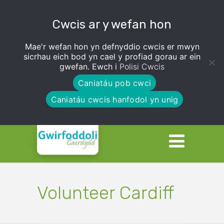
Cwcis ar y wefan hon
Mae'r wefan hon yn defnyddio cwcis er mwyn
sicrhau eich bod yn cael y profiad gorau ar ein
gwefan. Ewch i
Polisi Cwcis
Caniatáu pob cwci
Caniatáu cwcis hanfodol yn unig
Volunteer Cardiff