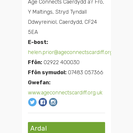
Age Connects Caerdydd a’r Fro,
Y Maltings, Stryd Tyndall
Ddwyreiniol, Caerdydd, CF24
5EA
E-bost:
helen.prior@ageconnectscardiff.org.uk
Ffôn:
02922 400030
Ffôn symudol:
07483 057366
Gwefan:
www.ageconnectscardiff.org.uk
Ardal