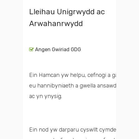
Lleihau Unigrwydd ac
Arwahanrwydd
Angen Gwiriad GDG
Ein Hamcan yw helpu, cefnogi a galluogi po
eu hannibyniaeth a gwella ansawdd eu by
ac yn ynysig.
Ein nod yw darparu cyswllt cymdeithasol 