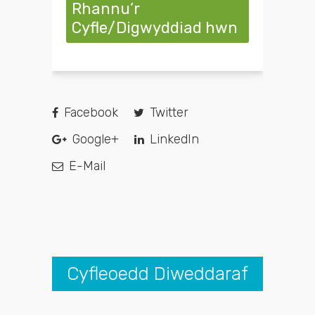
Rhannu’r
Cyfle/Digwyddiad hwn
Facebook
Twitter
Google+
LinkedIn
E-Mail
Cyfleoedd Diweddaraf