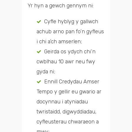
Yr hyn a gewch gennym ni:
Cyfle hyblyg y gallwch
achub arno pan fo’n gyfleus
i chi a’ch amserlen;
Geirda os ydych chi’n
cwblhau 10 awr neu fwy
gyda ni;
Ennill Credydau Amser
Tempo y gellir eu gwario ar
docynnau i atyniadau
twristaidd, digwyddiadau,
cyfleusterau chwaraeon a
mwy;