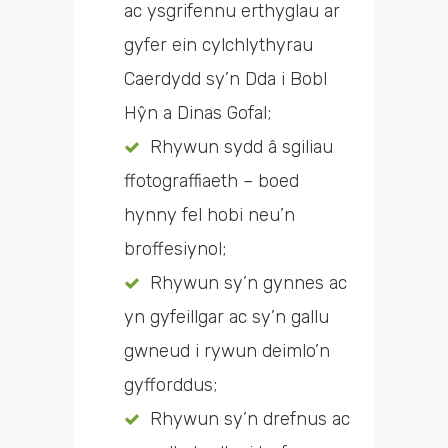
ac ysgrifennu erthyglau ar
gyfer ein cylchlythyrau
Caerdydd sy’n Dda i Bobl
Hŷn a Dinas Gofal;
Rhywun sydd â sgiliau
ffotograffiaeth – boed
hynny fel hobi neu’n
broffesiynol;
Rhywun sy’n gynnes ac
yn gyfeillgar ac sy’n gallu
gwneud i rywun deimlo’n
gyfforddus;
Rhywun sy’n drefnus ac