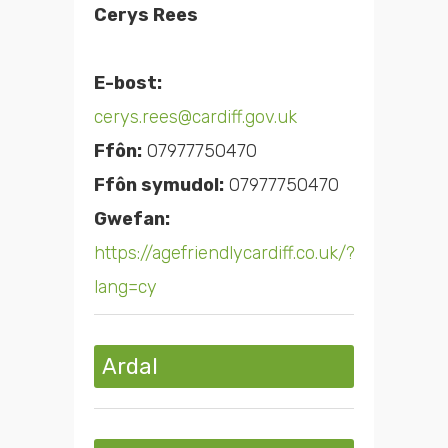
Cerys Rees
E-bost:
cerys.rees@cardiff.gov.uk
Ffôn:
07977750470
Ffôn symudol:
07977750470
Gwefan:
https://agefriendlycardiff.co.uk/?
lang=cy
Ardal