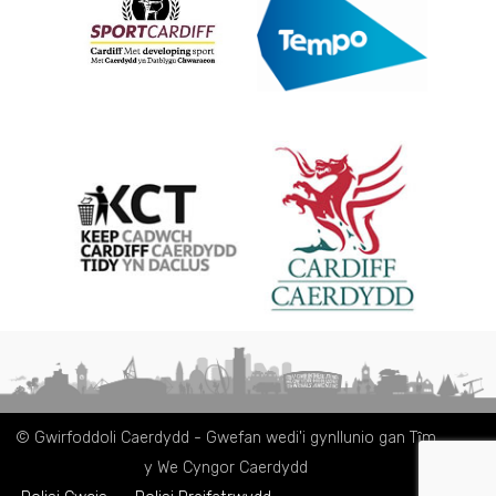
© Gwirfoddoli Caerdydd - Gwefan wedi'i gynllunio gan Tȋm
y We Cyngor Caerdydd