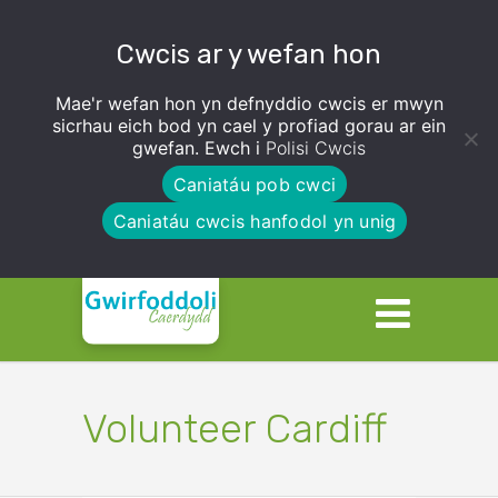
Cwcis ar y wefan hon
Mae'r wefan hon yn defnyddio cwcis er mwyn
sicrhau eich bod yn cael y profiad gorau ar ein
gwefan. Ewch i
Polisi Cwcis
Caniatáu pob cwci
Caniatáu cwcis hanfodol yn unig
Volunteer Cardiff