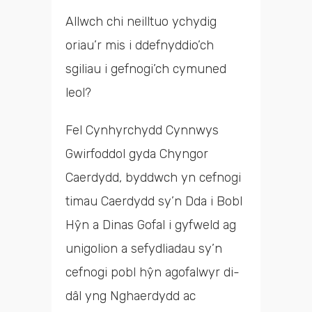
Allwch chi neilltuo ychydig
oriau’r mis i ddefnyddio’ch
sgiliau i gefnogi’ch cymuned
leol?
Fel Cynhyrchydd Cynnwys
Gwirfoddol gyda Chyngor
Caerdydd, byddwch yn cefnogi
timau Caerdydd sy’n Dda i Bobl
Hŷn a Dinas Gofal i gyfweld ag
unigolion a sefydliadau sy’n
cefnogi pobl hŷn agofalwyr di-
dâl yng Nghaerdydd ac