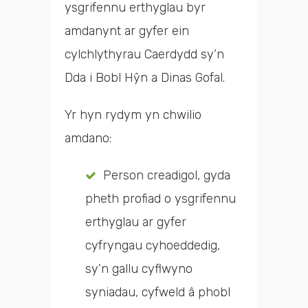
ysgrifennu erthyglau byr
amdanynt ar gyfer ein
cylchlythyrau Caerdydd sy’n
Dda i Bobl Hŷn a Dinas Gofal.
Yr hyn rydym yn chwilio
amdano:
Person creadigol, gyda
pheth profiad o ysgrifennu
erthyglau ar gyfer
cyfryngau cyhoeddedig,
sy’n gallu cyflwyno
syniadau, cyfweld â phobl