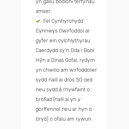
yn gallu bodloni terfynau
amser;
Fel Cynhyrchydd
Cynnwys Gwirfoddol ar
gyfer ein cylchlythyrau
Caerdydd sy’n Dda i Bobl
Hŷn a Dinas Gofal, rydym
yn chwilio am wirfoddolwr
sydd naill ai dros 50 oed
neu sydd â rhywfaint o
brofiad (naill ai yn y
gorffennol neu ar hyn o
bryd) o ofalu am rywun.