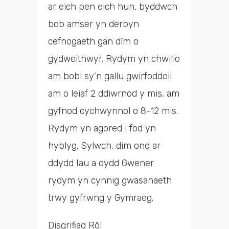
ar eich pen eich hun, byddwch
bob amser yn derbyn
cefnogaeth gan dîm o
gydweithwyr. Rydym yn chwilio
am bobl sy’n gallu gwirfoddoli
am o leiaf 2 ddiwrnod y mis, am
gyfnod cychwynnol o 8-12 mis.
Rydym yn agored i fod yn
hyblyg. Sylwch, dim ond ar
ddydd Iau a dydd Gwener
rydym yn cynnig gwasanaeth
trwy gyfrwng y Gymraeg.
Disgrifiad Rôl