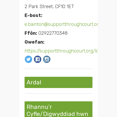
2 Park Street, CF10 1ET
E-bost:
e.bainton@supportthroughcourt.org
Ffôn:
02922770348
Gwefan:
https://supportthroughcourt.org/locations/c
Ardal
Rhannu’r
Cyfle/Digwyddiad hwn