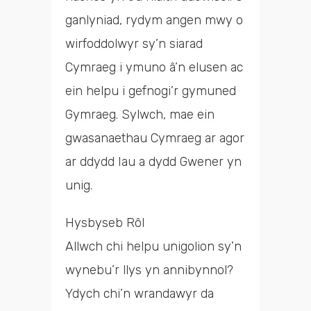
ganlyniad, rydym angen mwy o
wirfoddolwyr sy’n siarad
Cymraeg i ymuno â’n elusen ac
ein helpu i gefnogi’r gymuned
Gymraeg. Sylwch, mae ein
gwasanaethau Cymraeg ar agor
ar ddydd Iau a dydd Gwener yn
unig.
Hysbyseb Rôl
Allwch chi helpu unigolion sy’n
wynebu’r llys yn annibynnol?
Ydych chi’n wrandawyr da