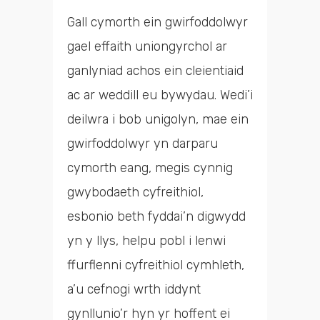
Gall cymorth ein gwirfoddolwyr
gael effaith uniongyrchol ar
ganlyniad achos ein cleientiaid
ac ar weddill eu bywydau. Wedi’i
deilwra i bob unigolyn, mae ein
gwirfoddolwyr yn darparu
cymorth eang, megis cynnig
gwybodaeth cyfreithiol,
esbonio beth fyddai’n digwydd
yn y llys, helpu pobl i lenwi
ffurflenni cyfreithiol cymhleth,
a’u cefnogi wrth iddynt
gynllunio’r hyn yr hoffent ei