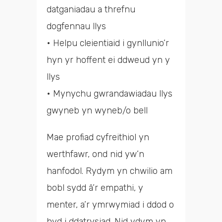
datganiadau a threfnu
dogfennau llys
• Helpu cleientiaid i gynllunio’r
hyn yr hoffent ei ddweud yn y
llys
• Mynychu gwrandawiadau llys
gwyneb yn wyneb/o bell
Mae profiad cyfreithiol yn
werthfawr, ond nid yw’n
hanfodol. Rydym yn chwilio am
bobl sydd â’r empathi, y
menter, a’r ymrwymiad i ddod o
hyd i ddatrysiad. Nid ydym yn