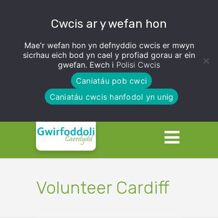
Cwcis ar y wefan hon
Mae'r wefan hon yn defnyddio cwcis er mwyn
sicrhau eich bod yn cael y profiad gorau ar ein
gwefan. Ewch i
Polisi Cwcis
Caniatáu pob cwci
Caniatáu cwcis hanfodol yn unig
Volunteer Cardiff