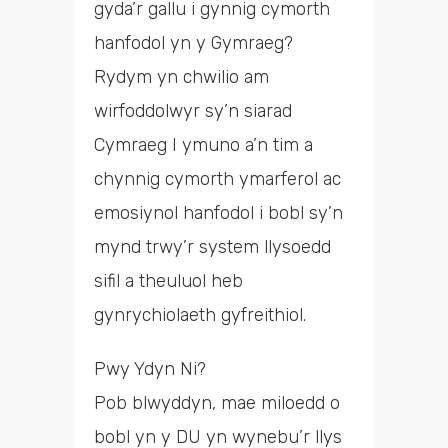
gyda’r gallu i gynnig cymorth
hanfodol yn y Gymraeg?
Rydym yn chwilio am
wirfoddolwyr sy’n siarad
Cymraeg I ymuno a’n tim a
chynnig cymorth ymarferol ac
emosiynol hanfodol i bobl sy’n
mynd trwy’r system llysoedd
sifil a theuluol heb
gynrychiolaeth gyfreithiol.
Pwy Ydyn Ni?
Pob blwyddyn, mae miloedd o
bobl yn y DU yn wynebu’r llys