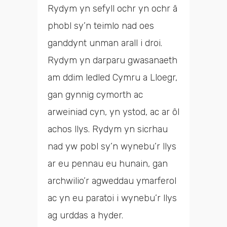
Rydym yn sefyll ochr yn ochr â
phobl sy’n teimlo nad oes
ganddynt unman arall i droi.
Rydym yn darparu gwasanaeth
am ddim ledled Cymru a Lloegr,
gan gynnig cymorth ac
arweiniad cyn, yn ystod, ac ar ôl
achos llys. Rydym yn sicrhau
nad yw pobl sy’n wynebu’r llys
ar eu pennau eu hunain, gan
archwilio’r agweddau ymarferol
ac yn eu paratoi i wynebu’r llys
ag urddas a hyder.