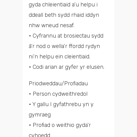
gyda chleientiaid a’u helpu i
ddeall beth sydd rhaid iddyn
nhw wneud nesaf.
• Cyfrannu at brosiectau sydd
â’r nod o wella’r ffordd rydyn
ni’n helpu ein cleientiaid.
• Codi arian ar gyfer yr elusen.
Priodweddau/Profiadau
• Person cydweithredol
• Y gallu I gyfathrebu yn y
gymraeg
• Profiad o weithio gyda’r
cyhoedd