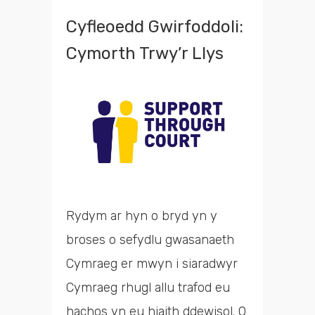
Cyfleoedd Gwirfoddoli:
Cymorth Trwy’r Llys
Rydym ar hyn o bryd yn y
broses o sefydlu gwasanaeth
Cymraeg er mwyn i siaradwyr
Cymraeg rhugl allu trafod eu
hachos yn eu hiaith ddewisol. O