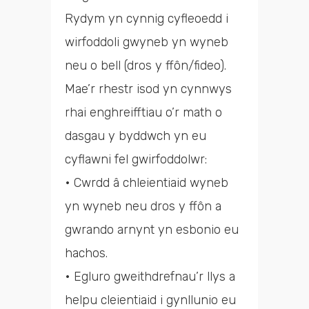
Rydym yn cynnig cyfleoedd i
wirfoddoli gwyneb yn wyneb
neu o bell (dros y ffôn/fideo).
Mae’r rhestr isod yn cynnwys
rhai enghreifftiau o’r math o
dasgau y byddwch yn eu
cyflawni fel gwirfoddolwr:
• Cwrdd â chleientiaid wyneb
yn wyneb neu dros y ffôn a
gwrando arnynt yn esbonio eu
hachos.
• Egluro gweithdrefnau’r llys a
helpu cleientiaid i gynllunio eu