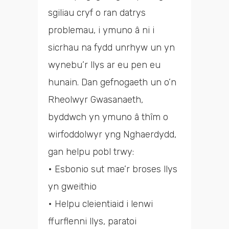
sgiliau cryf o ran datrys
problemau, i ymuno â ni i
sicrhau na fydd unrhyw un yn
wynebu’r llys ar eu pen eu
hunain. Dan gefnogaeth un o’n
Rheolwyr Gwasanaeth,
byddwch yn ymuno â thîm o
wirfoddolwyr yng Nghaerdydd,
gan helpu pobl trwy:
• Esbonio sut mae’r broses llys
yn gweithio
• Helpu cleientiaid i lenwi
ffurflenni llys, paratoi