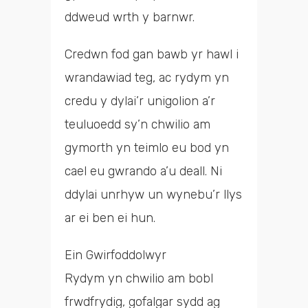
ddweud wrth y barnwr.
Credwn fod gan bawb yr hawl i
wrandawiad teg, ac rydym yn
credu y dylai’r unigolion a’r
teuluoedd sy’n chwilio am
gymorth yn teimlo eu bod yn
cael eu gwrando a’u deall. Ni
ddylai unrhyw un wynebu’r llys
ar ei ben ei hun.
Ein Gwirfoddolwyr
Rydym yn chwilio am bobl
frwdfrydig, gofalgar sydd ag