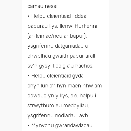
camau nesaf.
• Helpu cleientiaid i ddeall
papurau llys, llenwi ffurflenni
(ar-lein ac/neu ar bapur),
ysgrifennu datganiadau a
chwblhau gwaith papur arall
sy’n gysylltiedig a’u hachos.
• Helpu cleientiaid gyda
chynllunio’r hyn maen nhw am
ddweud yn y llys, e.e. helpu i
strwythuro eu meddyliau,
ysgrifennu nodiadau, ayb.
• Mynychu gwrandawiadau