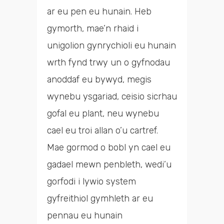
ar eu pen eu hunain. Heb
gymorth, mae’n rhaid i
unigolion gynrychioli eu hunain
wrth fynd trwy un o gyfnodau
anoddaf eu bywyd, megis
wynebu ysgariad, ceisio sicrhau
gofal eu plant, neu wynebu
cael eu troi allan o’u cartref.
Mae gormod o bobl yn cael eu
gadael mewn penbleth, wedi’u
gorfodi i lywio system
gyfreithiol gymhleth ar eu
pennau eu hunain