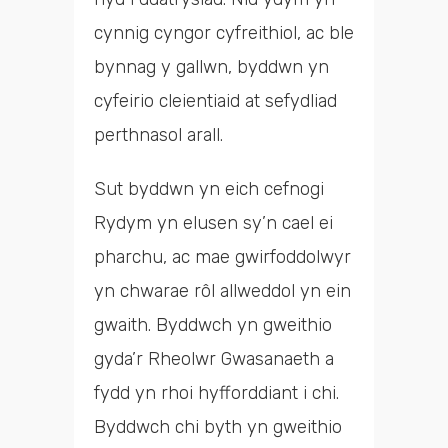
cynnig cyngor cyfreithiol, ac ble
bynnag y gallwn, byddwn yn
cyfeirio cleientiaid at sefydliad
perthnasol arall.
Sut byddwn yn eich cefnogi
Rydym yn elusen sy’n cael ei
pharchu, ac mae gwirfoddolwyr
yn chwarae rôl allweddol yn ein
gwaith. Byddwch yn gweithio
gyda’r Rheolwr Gwasanaeth a
fydd yn rhoi hyfforddiant i chi.
Byddwch chi byth yn gweithio