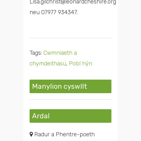
Lisa.gilchrist@leonardcheshire.org
neu 07977 934347.
Tags:
Cwmnïaeth a
chymdeithasu
,
Pobl hŷn
Manylion cyswllt
Ardal
Radur a Phentre-poeth