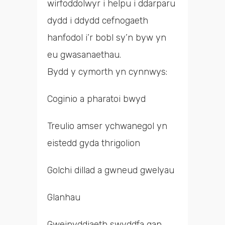
wirfoddolwyr i helpu i ddarparu
dydd i ddydd cefnogaeth
hanfodol i’r bobl sy’n byw yn
eu gwasanaethau.
Bydd y cymorth yn cynnwys:
Coginio a pharatoi bwyd
Treulio amser ychwanegol yn
eistedd gyda thrigolion
Golchi dillad a gwneud gwelyau
Glanhau
Gweinyddiaeth swyddfa gan