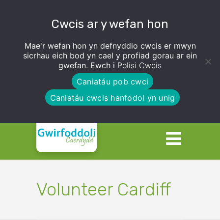
Cwcis ar y wefan hon
Mae'r wefan hon yn defnyddio cwcis er mwyn
sicrhau eich bod yn cael y profiad gorau ar ein
gwefan. Ewch i
Polisi Cwcis
Caniatáu pob cwci
Caniatáu cwcis hanfodol yn unig
Volunteer Cardiff