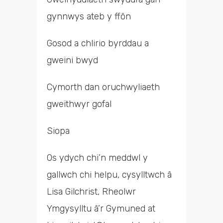
gynnwys ateb y ffôn
Gosod a chlirio byrddau a
gweini bwyd
Cymorth dan oruchwyliaeth
gweithwyr gofal
Siopa
Os ydych chi’n meddwl y
gallwch chi helpu, cysylltwch â
Lisa Gilchrist, Rheolwr
Ymgysylltu â’r Gymuned at