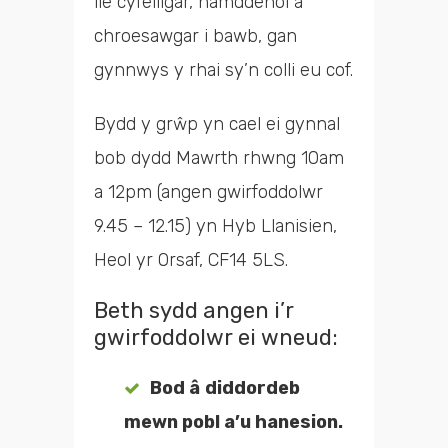
lle cyfeillgar, hamddenol a
chroesawgar i bawb, gan
gynnwys y rhai sy’n colli eu cof.
Bydd y grŵp yn cael ei gynnal
bob dydd Mawrth rhwng 10am
a 12pm (angen gwirfoddolwr
9.45 – 12.15) yn Hyb Llanisien,
Heol yr Orsaf, CF14 5LS.
Beth sydd angen i’r
gwirfoddolwr ei wneud:
Bod â
diddordeb
mewn pobl a’u hanesion.