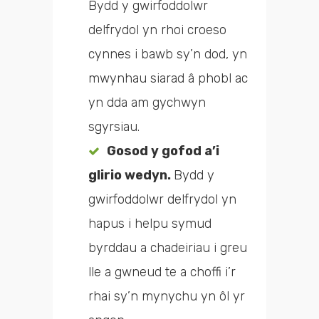
Bydd y gwirfoddolwr
delfrydol yn rhoi croeso
cynnes i bawb sy’n dod, yn
mwynhau siarad â phobl ac
yn dda am gychwyn
sgyrsiau.
Gosod y gofod a’i
glirio wedyn.
Bydd y
gwirfoddolwr delfrydol yn
hapus i helpu symud
byrddau a chadeiriau i greu
lle a gwneud te a choffi i’r
rhai sy’n mynychu yn ôl yr