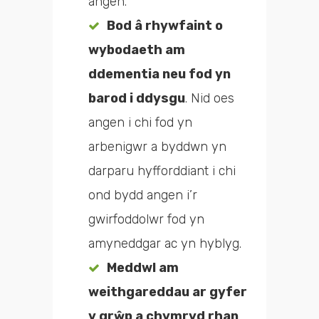
angen.
Bod â rhywfaint o
wybodaeth am
ddementia neu fod yn
barod i ddysgu
. Nid oes
angen i chi fod yn
arbenigwr a byddwn yn
darparu hyfforddiant i chi
ond bydd angen i’r
gwirfoddolwr fod yn
amyneddgar ac yn hyblyg.
Meddwl am
weithgareddau ar gyfer
y grŵp a chymryd rhan