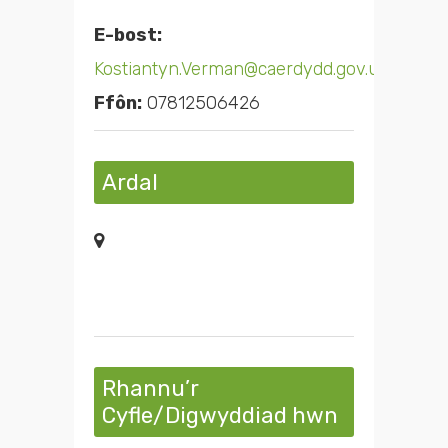
E-bost:
Kostiantyn.Verman@caerdydd.gov.uk
Ffôn:
07812506426
Ardal
Rhannu’r
Cyfle/Digwyddiad hwn