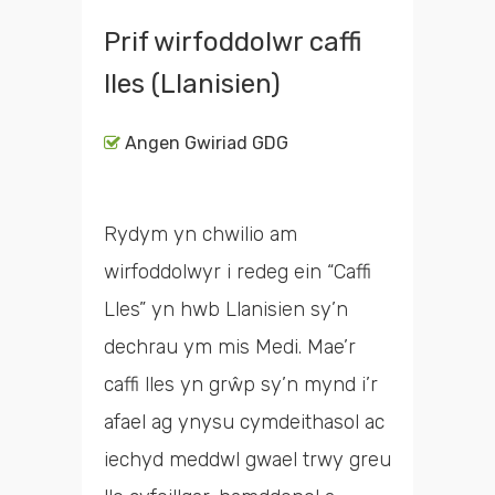
Prif wirfoddolwr caffi
lles (Llanisien)
Angen Gwiriad GDG
Rydym yn chwilio am
wirfoddolwyr i redeg ein “Caffi
Lles” yn hwb Llanisien sy’n
dechrau ym mis Medi. Mae’r
caffi lles yn grŵp sy’n mynd i’r
afael ag ynysu cymdeithasol ac
iechyd meddwl gwael trwy greu