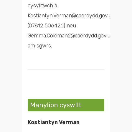
cysylltwch â
Kostiantyn.Verman@caerdydd.gov.uk
(07812 506426) neu
Gemma.Coleman2@caerdydd.gov.uk
am sgwrs.
Manylion cyswllt
Kostiantyn Verman