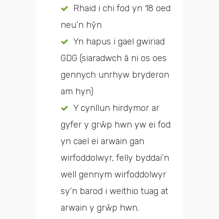
Rhaid i chi fod yn 18 oed
neu’n hŷn
Yn hapus i gael gwiriad
GDG (siaradwch â ni os oes
gennych unrhyw bryderon
am hyn)
Y cynllun hirdymor ar
gyfer y grŵp hwn yw ei fod
yn cael ei arwain gan
wirfoddolwyr, felly byddai’n
well gennym wirfoddolwyr
sy’n barod i weithio tuag at
arwain y grŵp hwn.