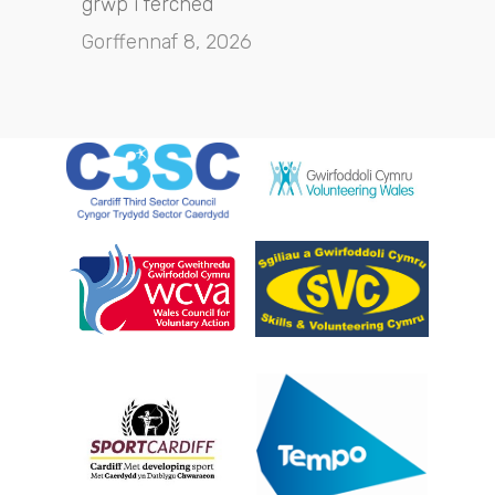
grŵp i ferched
Gorffennaf 8, 2026