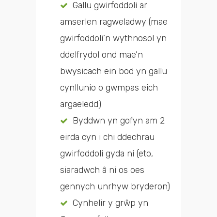
Gallu gwirfoddoli ar
amserlen ragweladwy (mae
gwirfoddoli’n wythnosol yn
ddelfrydol ond mae’n
bwysicach ein bod yn gallu
cynllunio o gwmpas eich
argaeledd)
Byddwn yn gofyn am 2
eirda cyn i chi ddechrau
gwirfoddoli gyda ni (eto,
siaradwch â ni os oes
gennych unrhyw bryderon)
Cynhelir y grŵp yn