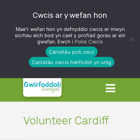
Cwcis ar y wefan hon
Mae'r wefan hon yn defnyddio cwcis er mwyn
sicrhau eich bod yn cael y profiad gorau ar ein
gwefan. Ewch i
Polisi Cwcis
Caniatáu pob cwci
Caniatáu cwcis hanfodol yn unig
Volunteer Cardiff