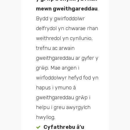
mewn gweithgareddau
.
Bydd y gwirfoddolwr
delfrydol yn chwarae rhan
weithredol yn cynllunio,
trefnu ac arwain
gweithgareddau ar gyfer y
grŵp. Mae angen i
wirfoddolwyr hefyd fod yn
hapus i ymuno â
gweithgareddau grŵp i
helpu i greu awyrgylch
hwyliog.
Cyfathrebu â’u