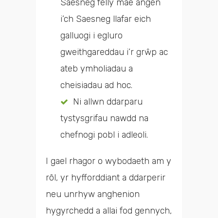
Saesneg felly mae angen
i’ch Saesneg llafar eich
galluogi i egluro
gweithgareddau i’r grŵp ac
ateb ymholiadau a
cheisiadau ad hoc.
Ni allwn ddarparu
tystysgrifau nawdd na
chefnogi pobl i adleoli.
I gael rhagor o wybodaeth am y
rôl, yr hyfforddiant a ddarperir
neu unrhyw anghenion
hygyrchedd a allai fod gennych,