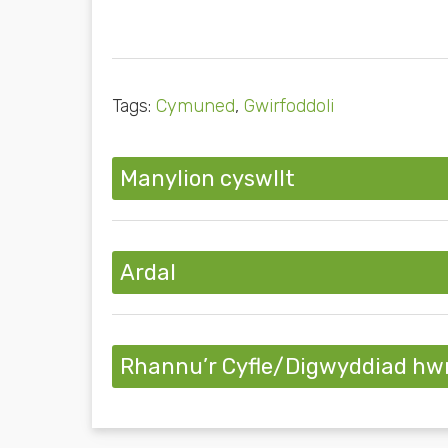
Tags:
Cymuned
,
Gwirfoddoli
Manylion cyswllt
Ardal
Rhannu’r Cyfle/Digwyddiad hw