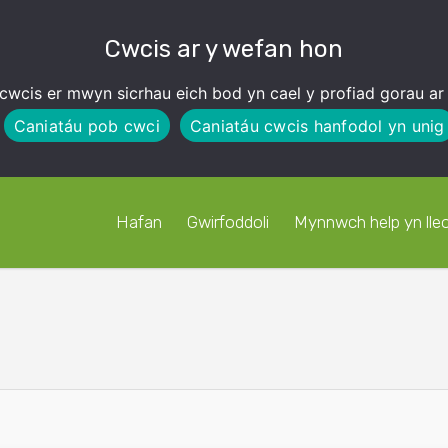
Cwcis ar y wefan hon
cwcis er mwyn sicrhau eich bod yn cael y profiad gorau ar
Caniatáu pob cwci
Caniatáu cwcis hanfodol yn unig
Hafan
Gwirfoddoli
Mynnwch help yn lleo