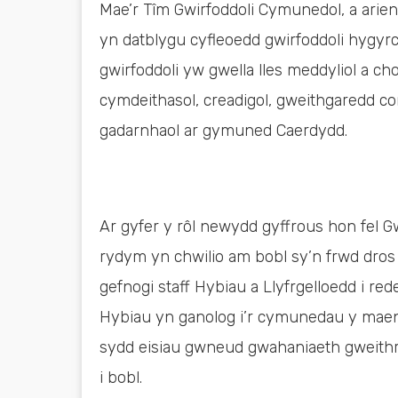
Mae’r Tîm Gwirfoddoli Cymunedol, a arie
yn datblygu cyfleoedd gwirfoddoli hygyrc
gwirfoddoli yw gwella lles meddyliol a c
cymdeithasol, creadigol, gweithgaredd cor
gadarnhaol ar gymuned Caerdydd.
Ar gyfer y rôl newydd gyffrous hon fel
rydym yn chwilio am bobl sy’n frwd dros 
gefnogi staff Hybiau a Llyfrgelloedd i red
Hybiau yn ganolog i’r cymunedau y maen
sydd eisiau gwneud gwahaniaeth gweithr
i bobl.