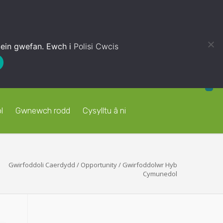
 ein gwefan. Ewch i
Polisi Cwcis
l
Gwnewch rodd
Cysylltu â ni
Gwirfoddoli Caerdydd
/
Opportunity
/
Gwirfoddolwr Hyb
Cymunedol