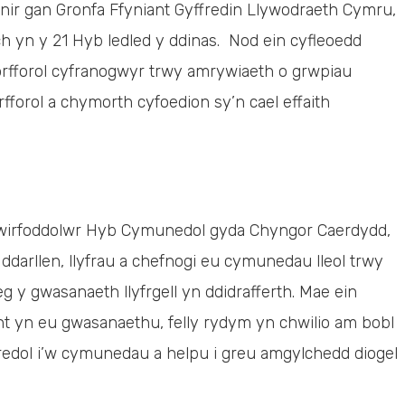
nnir gan Gronfa Ffyniant Gyffredin Llywodraeth Cymru,
h yn y 21 Hyb ledled y ddinas. Nod ein cyfleoedd
horfforol cyfranogwyr trwy amrywiaeth o grwpiau
fforol a chymorth cyfoedion sy’n cael effaith
 Gwirfoddolwr Hyb Cymunedol gyda Chyngor Caerdydd,
ddarllen, llyfrau a chefnogi eu cymunedau lleol trwy
eg y gwasanaeth llyfrgell yn ddidrafferth. Mae ein
t yn eu gwasanaethu, felly rydym yn chwilio am bobl
edol i’w cymunedau a helpu i greu amgylchedd diogel