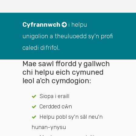
Cyfrannwch
i helpu
unigolion a theuluoedd sy'n profi
caledi difrifol.
Mae sawl ffordd y gallwch
chi helpu eich cymuned
leol a'ch cymdogion:
Siopa i eraill
Cerdded cŵn
Helpu pobl sy'n sâl neu'n
hunan-ynysu