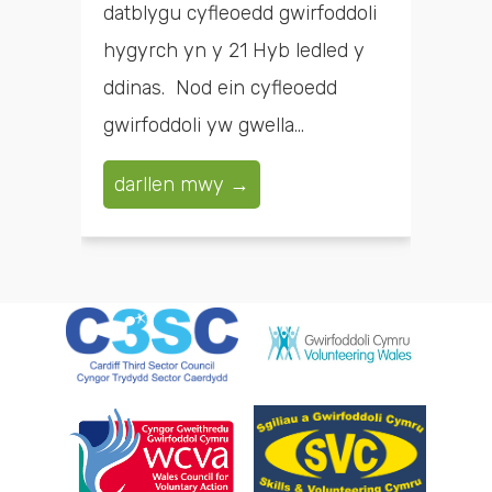
datblygu cyfleoedd gwirfoddoli
hygyrch yn y 21 Hyb ledled y
ddinas. Nod ein cyfleoedd
gwirfoddoli yw gwella...
darllen mwy →