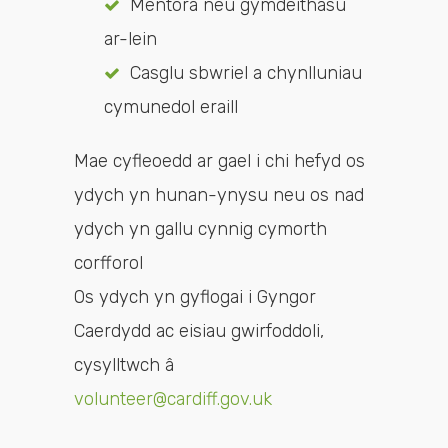
Mentora neu gymdeithasu
ar-lein
Casglu sbwriel a chynlluniau
cymunedol eraill
Mae cyfleoedd ar gael i chi hefyd os
ydych yn hunan-ynysu neu os nad
ydych yn gallu cynnig cymorth
corfforol
Os ydych yn gyflogai i Gyngor
Caerdydd ac eisiau gwirfoddoli,
cysylltwch â
volunteer@cardiff.gov.uk