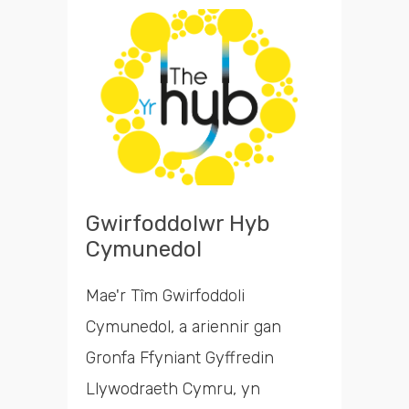
cyfleoedd
Chwilio
Gwirfoddolwr Hyb
Cymunedol
Mae'r Tîm Gwirfoddoli
Cymunedol, a ariennir gan
Gronfa Ffyniant Gyffredin
Llywodraeth Cymru, yn