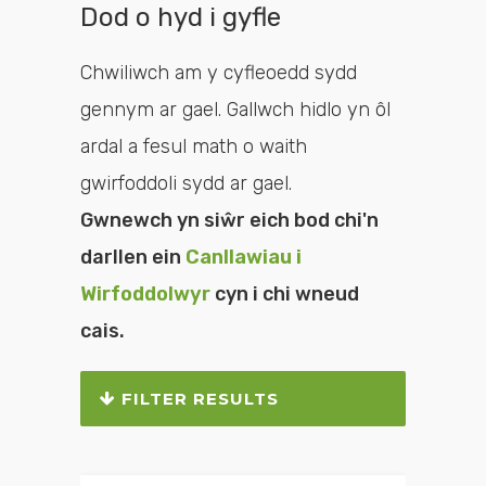
Dod o hyd i gyfle
Chwiliwch am y cyfleoedd sydd
gennym ar gael. Gallwch hidlo yn ôl
ardal a fesul math o waith
gwirfoddoli sydd ar gael.
Gwnewch yn siŵr eich bod chi'n
darllen ein
Canllawiau i
Wirfoddolwyr
cyn i chi wneud
cais.
FILTER RESULTS
Chwiliwch neu hidlwch y