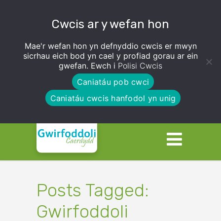
Cwcis ar y wefan hon
Mae'r wefan hon yn defnyddio cwcis er mwyn
sicrhau eich bod yn cael y profiad gorau ar ein
gwefan. Ewch i
Polisi Cwcis
Caniatáu pob cwci
Caniatáu cwcis hanfodol yn unig
Posts Tagged:
Gwirfoddoli