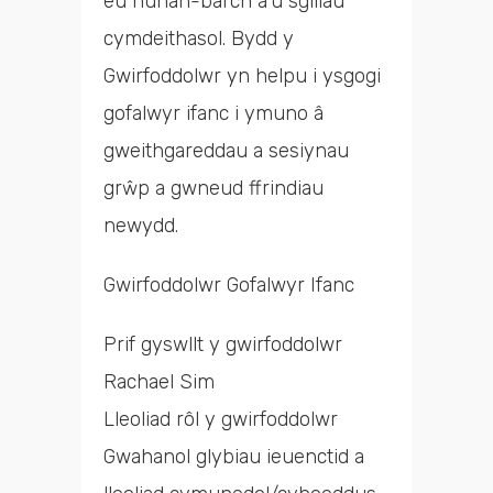
eu hunan-barch a’u sgiliau
cymdeithasol. Bydd y
Gwirfoddolwr yn helpu i ysgogi
gofalwyr ifanc i ymuno â
gweithgareddau a sesiynau
grŵp a gwneud ffrindiau
newydd.
Gwirfoddolwr Gofalwyr Ifanc
Prif gyswllt y gwirfoddolwr
Rachael Sim
Lleoliad rôl y gwirfoddolwr
Gwahanol glybiau ieuenctid a