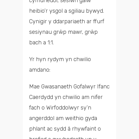
cymunedol, sesiwn galw
heibio’r ysgol a sgiliau bywyd.
Cynigir y ddarpariaeth ar ffurf
sesiynau grŵp mawr, grŵp
bach a 1:1.
Yr hyn rydym yn chwilio
amdano:
Mae Gwasanaeth Gofalwyr Ifanc
Caerdydd yn chwilio am nifer
fach o Wirfoddolwyr sy’n
angerddol am weithio gyda
phlant ac sydd â rhywfaint o