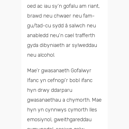
oed ac iau sy’n gofalu am riant,
brawd neu chwaer neu fam-
gu/tad-cu sydd â salwch neu
anabledd neu’n cael trafferth
gyda dibyniaeth ar sylweddau
neu alcohol.
Mae’r gwasanaeth Gofalwyr
Ifanc yn cefnogi’r bobl ifanc
hyn drwy ddarparu
gwasanaethau a chymorth. Mae
hyn yn cynnwys cymorth lles
emosiynol, gweithgareddau