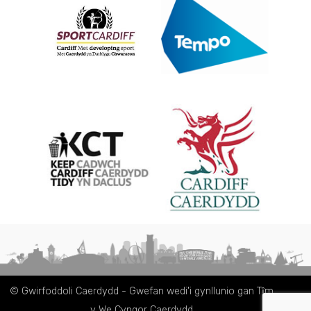
© Gwirfoddoli Caerdydd - Gwefan wedi'i gynllunio gan Tȋm
y We Cyngor Caerdydd