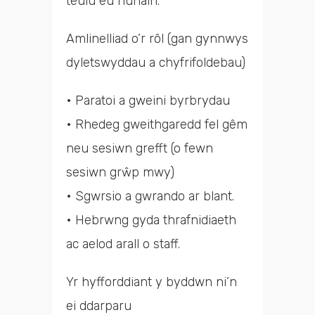
teulu eu hunain.
Amlinelliad o’r rôl (gan gynnwys
dyletswyddau a chyfrifoldebau)
• Paratoi a gweini byrbrydau
• Rhedeg gweithgaredd fel gêm
neu sesiwn grefft (o fewn
sesiwn grŵp mwy)
• Sgwrsio a gwrando ar blant.
• Hebrwng gyda thrafnidiaeth
ac aelod arall o staff.
Yr hyfforddiant y byddwn ni’n
ei ddarparu