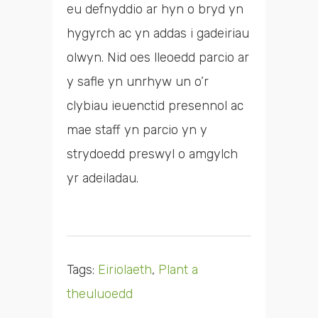
eu defnyddio ar hyn o bryd yn
hygyrch ac yn addas i gadeiriau
olwyn. Nid oes lleoedd parcio ar
y safle yn unrhyw un o’r
clybiau ieuenctid presennol ac
mae staff yn parcio yn y
strydoedd preswyl o amgylch
yr adeiladau.
Tags:
Eiriolaeth
,
Plant a
theuluoedd