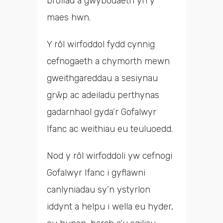
brofiad a gwybodaeth yn y
maes hwn.
Y rôl wirfoddol fydd cynnig
cefnogaeth a chymorth mewn
gweithgareddau a sesiynau
grŵp ac adeiladu perthynas
gadarnhaol gyda’r Gofalwyr
Ifanc ac weithiau eu teuluoedd.
Nod y rôl wirfoddoli yw cefnogi
Gofalwyr Ifanc i gyflawni
canlyniadau sy’n ystyrlon
iddynt a helpu i wella eu hyder,