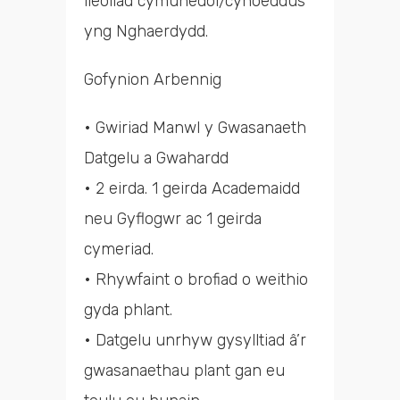
lleoliad cymunedol/cyhoeddus
yng Nghaerdydd.
Gofynion Arbennig
• Gwiriad Manwl y Gwasanaeth
Datgelu a Gwahardd
• 2 eirda. 1 geirda Academaidd
neu Gyflogwr ac 1 geirda
cymeriad.
• Rhywfaint o brofiad o weithio
gyda phlant.
• Datgelu unrhyw gysylltiad â’r
gwasanaethau plant gan eu