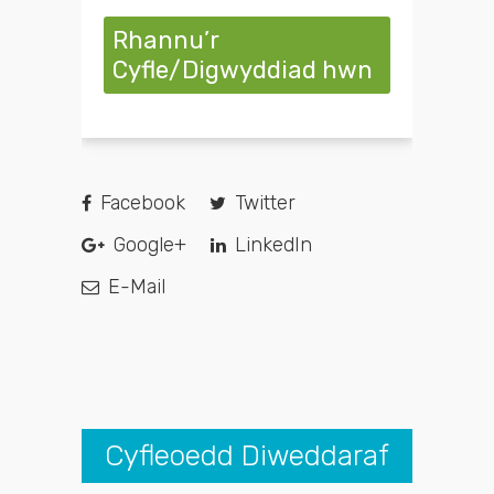
Rhannu’r
Cyfle/Digwyddiad hwn
Facebook
Twitter
Google+
LinkedIn
E-Mail
Cyfleoedd Diweddaraf