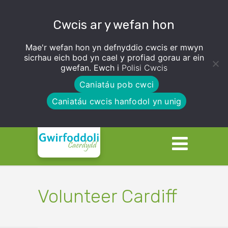
Cwcis ar y wefan hon
Mae'r wefan hon yn defnyddio cwcis er mwyn
sicrhau eich bod yn cael y profiad gorau ar ein
gwefan. Ewch i
Polisi Cwcis
Caniatáu pob cwci
Caniatáu cwcis hanfodol yn unig
Volunteer Cardiff