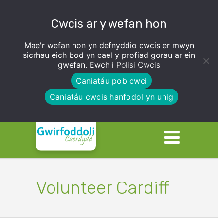
Cwcis ar y wefan hon
Mae'r wefan hon yn defnyddio cwcis er mwyn
sicrhau eich bod yn cael y profiad gorau ar ein
gwefan. Ewch i
Polisi Cwcis
Caniatáu pob cwci
Caniatáu cwcis hanfodol yn unig
Volunteer Cardiff