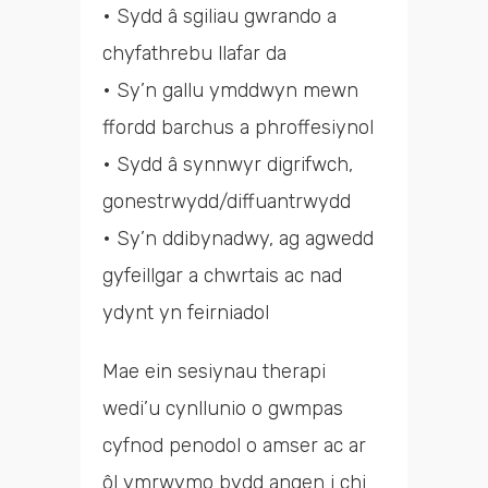
• Sydd â sgiliau gwrando a
chyfathrebu llafar da
• Sy’n gallu ymddwyn mewn
ffordd barchus a phroffesiynol
• Sydd â synnwyr digrifwch,
gonestrwydd/diffuantrwydd
• Sy’n ddibynadwy, ag agwedd
gyfeillgar a chwrtais ac nad
ydynt yn feirniadol
Mae ein sesiynau therapi
wedi’u cynllunio o gwmpas
cyfnod penodol o amser ac ar
ôl ymrwymo bydd angen i chi