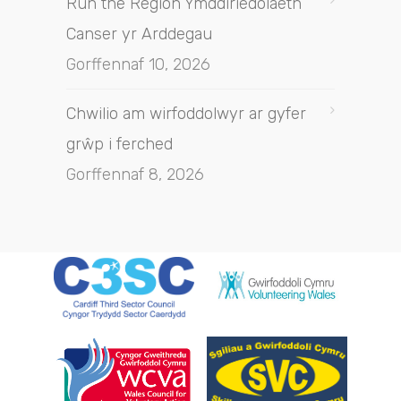
Run the Region Ymddiriedolaeth
Canser yr Arddegau
Gorffennaf 10, 2026
Chwilio am wirfoddolwyr ar gyfer
grŵp i ferched
Gorffennaf 8, 2026