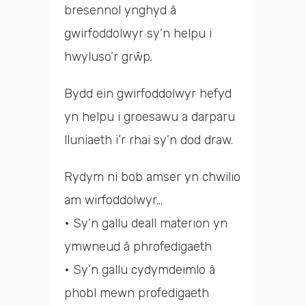
bresennol ynghyd â
gwirfoddolwyr sy’n helpu i
hwyluso’r grŵp.
Bydd ein gwirfoddolwyr hefyd
yn helpu i groesawu a darparu
lluniaeth i’r rhai sy’n dod draw.
Rydym ni bob amser yn chwilio
am wirfoddolwyr…
• Sy’n gallu deall materion yn
ymwneud â phrofedigaeth
• Sy’n gallu cydymdeimlo â
phobl mewn profedigaeth