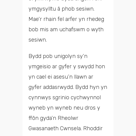
ymgysylltu â phob sesiwn.
Mae’r rhain fel arfer yn rhedeg
bob mis am uchafswm o wyth
sesiwn.
Bydd pob unigolyn sy’n
ymgeisio ar gyfer y swydd hon
yn cael ei asesu’n llawn ar
gyfer addasrwydd. Bydd hyn yn
cynnwys sgrinio cychwynnol
wyneb yn wyneb neu dros y
ffôn gyda’n Rheolwr
Gwasanaeth Cwnsela. Rhoddir