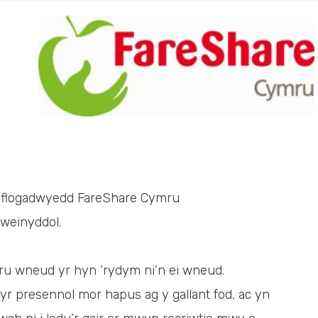
yflogadwyedd FareShare Cymru
weinyddol.
mru wneud yr hyn ‘rydym ni’n ei wneud.
yr presennol mor hapus ag y gallant fod, ac yn