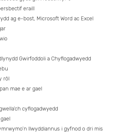
rsbectif eraill
rwydd ag e-bost, Microsoft Word ac Excel
gar
wio
dlynydd Gwirfoddoli a Chyflogadwyedd
rebu
 rôl
 pan mae e ar gael
gwella’ch cyflogadwyedd
 gael
n ymrwymo’n llwyddiannus i gyfnod o dri mis