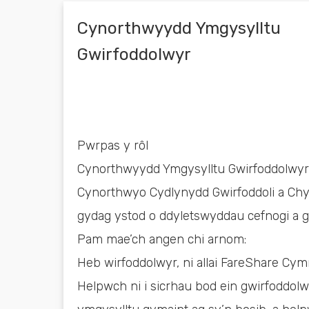
Cynorthwyydd Ymgysylltu
Gwirfoddolwyr
Pwrpas y rôl
Cynorthwyydd Ymgysylltu Gwirfoddolwyr
Cynorthwyo Cydlynydd Gwirfoddoli a Ch
gydag ystod o ddyletswyddau cefnogi a g
Pam mae’ch angen chi arnom:
Heb wirfoddolwyr, ni allai FareShare Cy
Helpwch ni i sicrhau bod ein gwirfoddolw