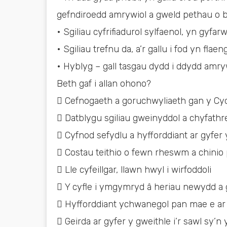
gefndiroedd amrywiol a gweld pethau o be
• Sgiliau cyfrifiadurol sylfaenol, yn gyfa
• Sgiliau trefnu da, a’r gallu i fod yn flaen
• Hyblyg – gall tasgau dydd i ddydd amry
Beth gaf i allan ohono?
 Cefnogaeth a goruchwyliaeth gan y Cy
 Datblygu sgiliau gweinyddol a chyfath
 Cyfnod sefydlu a hyfforddiant ar gyfer y
 Costau teithio o fewn rheswm a chinio
 Lle cyfeillgar, llawn hwyl i wirfoddoli
 Y cyfle i ymgymryd â heriau newydd a 
 Hyfforddiant ychwanegol pan mae e ar
 Geirda ar gyfer y gweithle i’r sawl sy’