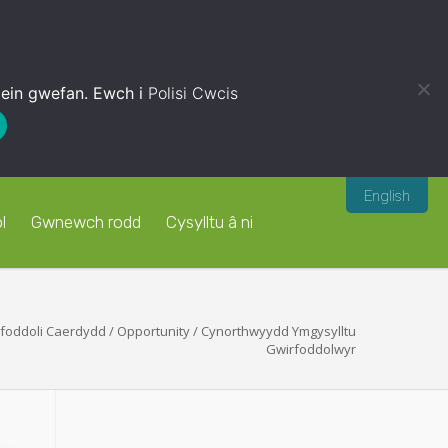
 ein gwefan. Ewch i
Polisi Cwcis
English
l
Gwnewch rodd
Cysylltu â ni
foddoli Caerdydd
/
Opportunity
/
Cynorthwyydd Ymgysylltu
Gwirfoddolwyr