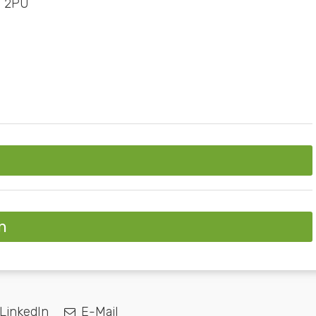
3 2PU
n
LinkedIn
E-Mail