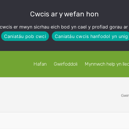
Cwcis ar y wefan hon
cwcis er mwyn sicrhau eich bod yn cael y profiad gorau ar
Caniatáu pob cwci
Caniatáu cwcis hanfodol yn unig
Hafan
Gwirfoddoli
Mynnwch help yn lleo
Gwir