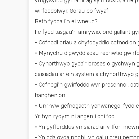
ymgysylltu gymaint ag sy’n bosib, a help
wirfoddolwyr. Gorau po fwyaf!
Beth fydda i’n ei wneud?
Fe fydd tasgau’n amrywio, ond gallant g
• Cofnodi oriau a chyfddyddio cofnodion
• Mynychu digwyddiadau recriwtio gwirfo
• Cynorthwyo gyda’r broses o gychwyn 
ceisiadau ar ein system a chynorthwyo g
• Cefnogi’n gwirfoddolwyr presennol, dat
hanghenion
• Unrhyw gefnogaeth ychwanegol fydd ei
Yr hyn rydym ni angen i chi fod:
• Yn gyfforddus yn siarad ar y ffôn mewn f
• Yn dda gyda phobl, yn gallu creu pert