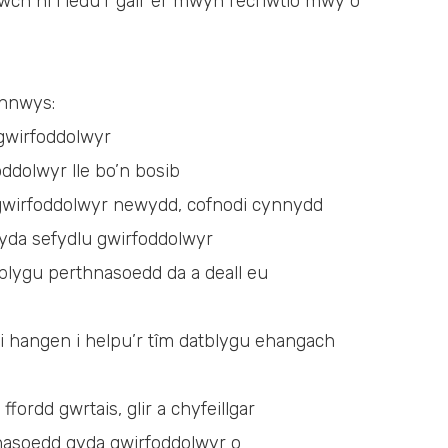
wch ni i ledu’r gair er mwyn recriwtio mwy o
ynnwys:
 gwirfoddolwyr
ddolwyr lle bo’n bosib
gwirfoddolwyr newydd, cofnodi cynnydd
yda sefydlu gwirfoddolwyr
blygu perthnasoedd da a deall eu
 hangen i helpu’r tîm datblygu ehangach
fordd gwrtais, glir a chyfeillgar
hnasoedd gyda gwirfoddolwyr o