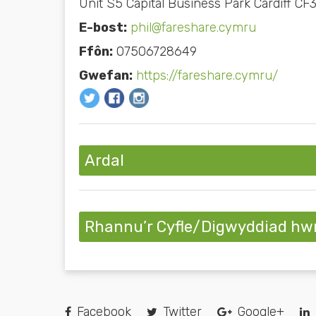
Unit S5 Capital Business Park Cardiff CF
E-bost:
phil@fareshare.cymru
Ffôn:
07506728649
Gwefan:
https://fareshare.cymru/
Ardal
Rhannu’r Cyfle/Digwyddiad hw
Facebook
Twitter
Google+