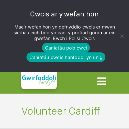
Cwcis ar y wefan hon
Mae'r wefan hon yn defnyddio cwcis er mwyn
sicrhau eich bod yn cael y profiad gorau ar ein
gwefan. Ewch i
Polisi Cwcis
Caniatáu pob cwci
Caniatáu cwcis hanfodol yn unig
Volunteer Cardiff