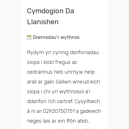
Cymdogion Da
Llanishen
Diwrnodau’r wythnos
Rydym yn cynnig danfoniadau
siopa i bobl fregus ac
oedrannus heb unrhyw help
arall ar gael. Gallwn wneud eich
siopa i chi yn wythnosol a’i
ddanfon i’ch cartref. Cysylltwch
â ni ar 02920750751 a gadewch
neges lais ar ein ffôn ateb,