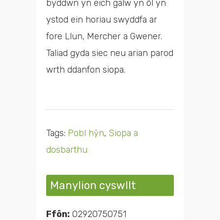
byddwn yn eich galw yn ôl yn
ystod ein horiau swyddfa ar
fore Llun, Mercher a Gwener.
Taliad gyda siec neu arian parod
wrth ddanfon siopa.
Tags:
Pobl hŷn
,
Siopa a
dosbarthu
Manylion cyswllt
Ffôn:
02920750751