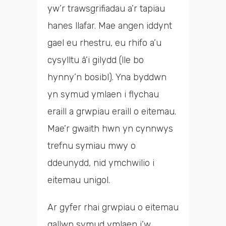
yw’r trawsgrifiadau a’r tapiau
hanes llafar. Mae angen iddynt
gael eu rhestru, eu rhifo a’u
cysylltu â’i gilydd (lle bo
hynny’n bosibl). Yna byddwn
yn symud ymlaen i flychau
eraill a grwpiau eraill o eitemau.
Mae’r gwaith hwn yn cynnwys
trefnu symiau mwy o
ddeunydd, nid ymchwilio i
eitemau unigol.
Ar gyfer rhai grwpiau o eitemau
gallwn symud ymlaen i’w