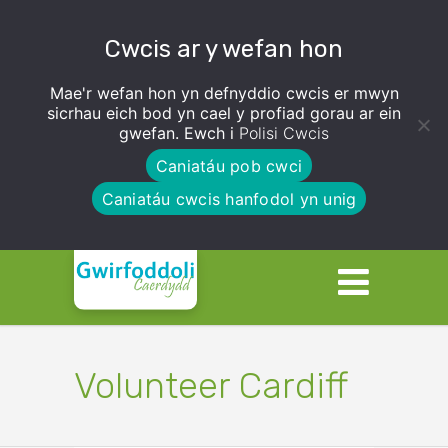
Cwcis ar y wefan hon
Mae'r wefan hon yn defnyddio cwcis er mwyn
sicrhau eich bod yn cael y profiad gorau ar ein
gwefan. Ewch i
Polisi Cwcis
Caniatáu pob cwci
Caniatáu cwcis hanfodol yn unig
Volunteer Cardiff