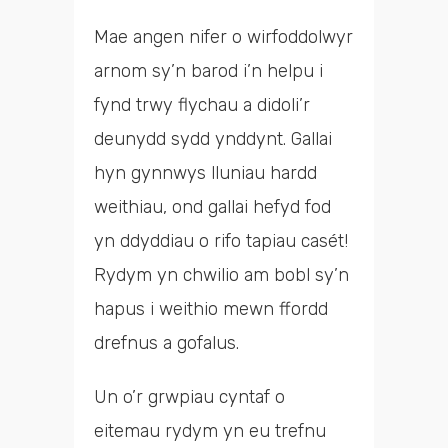
Mae angen nifer o wirfoddolwyr
arnom sy’n barod i’n helpu i
fynd trwy flychau a didoli’r
deunydd sydd ynddynt. Gallai
hyn gynnwys lluniau hardd
weithiau, ond gallai hefyd fod
yn ddyddiau o rifo tapiau casét!
Rydym yn chwilio am bobl sy’n
hapus i weithio mewn ffordd
drefnus a gofalus.
Un o’r grwpiau cyntaf o
eitemau rydym yn eu trefnu