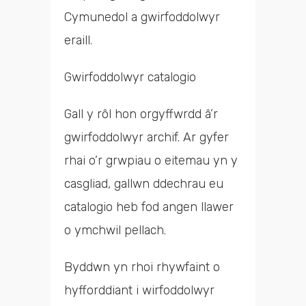
Cymunedol a gwirfoddolwyr
eraill.
Gwirfoddolwyr catalogio
Gall y rôl hon orgyffwrdd â’r
gwirfoddolwyr archif. Ar gyfer
rhai o’r grwpiau o eitemau yn y
casgliad, gallwn ddechrau eu
catalogio heb fod angen llawer
o ymchwil pellach.
Byddwn yn rhoi rhywfaint o
hyfforddiant i wirfoddolwyr