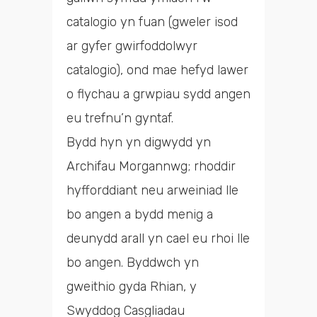
catalogio yn fuan (gweler isod
ar gyfer gwirfoddolwyr
catalogio), ond mae hefyd lawer
o flychau a grwpiau sydd angen
eu trefnu’n gyntaf.
Bydd hyn yn digwydd yn
Archifau Morgannwg; rhoddir
hyfforddiant neu arweiniad lle
bo angen a bydd menig a
deunydd arall yn cael eu rhoi lle
bo angen. Byddwch yn
gweithio gyda Rhian, y
Swyddog Casgliadau