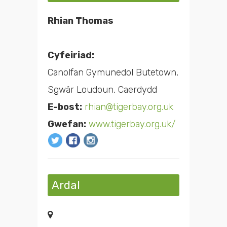
Rhian Thomas
Cyfeiriad:
Canolfan Gymunedol Butetown,
Sgwâr Loudoun, Caerdydd
E-bost:
rhian@tigerbay.org.uk
Gwefan:
www.tigerbay.org.uk/
Ardal