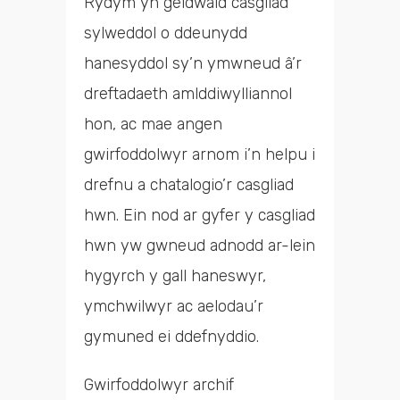
Rydym yn geidwaid casgliad
sylweddol o ddeunydd
hanesyddol sy’n ymwneud â’r
dreftadaeth amlddiwylliannol
hon, ac mae angen
gwirfoddolwyr arnom i’n helpu i
drefnu a chatalogio’r casgliad
hwn. Ein nod ar gyfer y casgliad
hwn yw gwneud adnodd ar-lein
hygyrch y gall haneswyr,
ymchwilwyr ac aelodau’r
gymuned ei ddefnyddio.
Gwirfoddolwyr archif