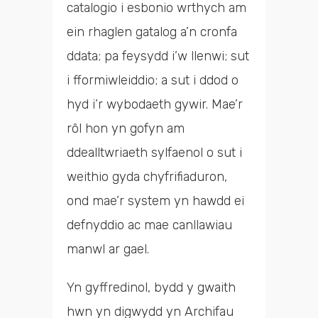
catalogio i esbonio wrthych am
ein rhaglen gatalog a’n cronfa
ddata; pa feysydd i’w llenwi; sut
i fformiwleiddio; a sut i ddod o
hyd i’r wybodaeth gywir. Mae’r
rôl hon yn gofyn am
ddealltwriaeth sylfaenol o sut i
weithio gyda chyfrifiaduron,
ond mae’r system yn hawdd ei
defnyddio ac mae canllawiau
manwl ar gael.
Yn gyffredinol, bydd y gwaith
hwn yn digwydd yn Archifau