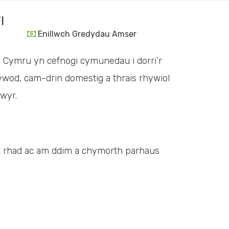
I
Enillwch Gredydau Amser
d Cymru yn cefnogi cymunedau i dorri’r
od, cam-drin domestig a thrais rhywiol
wyr.
 rhad ac am ddim a chymorth parhaus