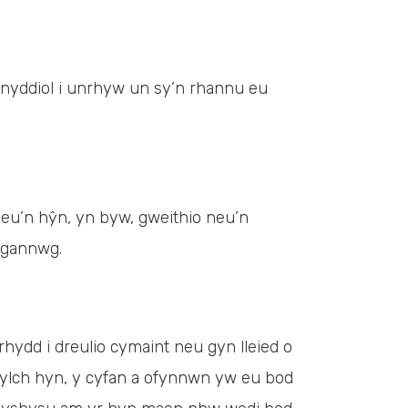
fnyddiol i unrhyw un sy’n rhannu eu
neu’n hŷn, yn byw, gweithio neu’n
rgannwg.
hydd i dreulio cymaint neu gyn lleied o
ylch hyn, y cyfan a ofynnwn yw eu bod