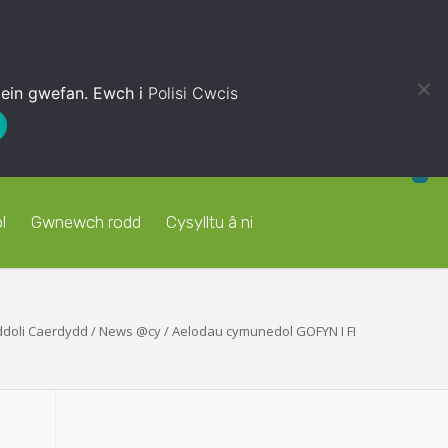
 ein gwefan. Ewch i
Polisi Cwcis
l
Gwnewch rodd
Cysylltu â ni
ddoli Caerdydd
/
News @cy
/
Aelodau cymunedol GOFYN I FI