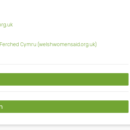
rg.uk
 i Ferched Cymru (welshwomensaid.org.uk)
n