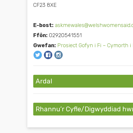
CF23 8XE
E-bost:
askmewales@welshwomensaid.o
Ffôn:
02920541551
Gwefan:
Prosiect Gofyn i Fi – Cymorth
Ardal
Rhannu’r Cyfle/Digwyddiad hw