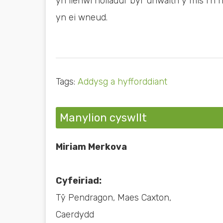
yn llenwi holiadur byr unwaith y mis i
yn ei wneud.
Tags:
Addysg a hyfforddiant
Manylion cyswllt
Miriam Merkova
Cyfeiriad:
Tŷ Pendragon, Maes Caxton,
Caerdydd