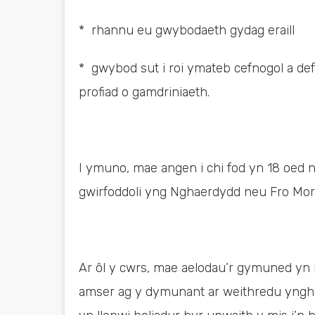
* rhannu eu gwybodaeth gydag eraill
* gwybod sut i roi ymateb cefnogol a de
profiad o gamdriniaeth.
I ymuno, mae angen i chi fod yn 18 oed 
gwirfoddoli yng Nghaerdydd neu Fro Mo
Ar ôl y cwrs, mae aelodau’r gymuned yn r
amser ag y dymunant ar weithredu yngh