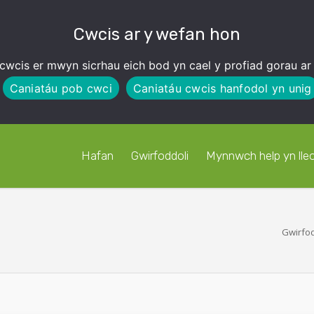
Cwcis ar y wefan hon
cwcis er mwyn sicrhau eich bod yn cael y profiad gorau ar
Caniatáu pob cwci
Caniatáu cwcis hanfodol yn unig
Hafan
Gwirfoddoli
Mynnwch help yn lleo
Gwirfo