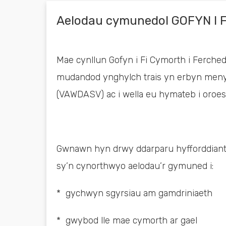
Aelodau cymunedol GOFYN I F
Mae cynllun Gofyn i Fi Cymorth i Ferche
mudandod ynghylch trais yn erbyn menyw
(VAWDASV) ac i wella eu hymateb i oroes
Gwnawn hyn drwy ddarparu hyfforddiant
sy’n cynorthwyo aelodau’r gymuned i:
* gychwyn sgyrsiau am gamdriniaeth
* gwybod lle mae cymorth ar gael