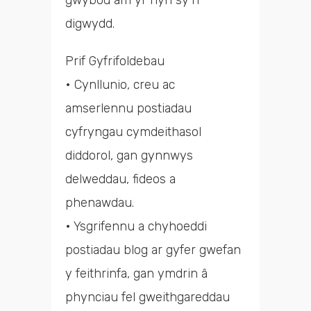
gwybod am yr hyn sy’n
digwydd.
Prif Gyfrifoldebau
• Cynllunio, creu ac
amserlennu postiadau
cyfryngau cymdeithasol
diddorol, gan gynnwys
delweddau, fideos a
phenawdau.
• Ysgrifennu a chyhoeddi
postiadau blog ar gyfer gwefan
y feithrinfa, gan ymdrin â
phynciau fel gweithgareddau