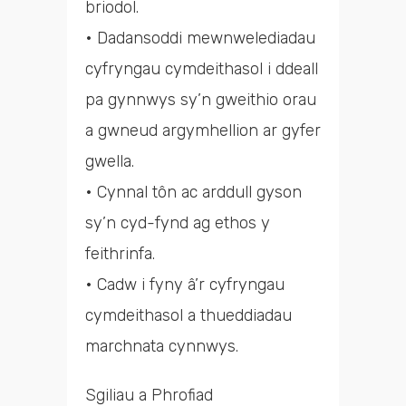
briodol.
• Dadansoddi mewnwelediadau
cyfryngau cymdeithasol i ddeall
pa gynnwys sy’n gweithio orau
a gwneud argymhellion ar gyfer
gwella.
• Cynnal tôn ac arddull gyson
sy’n cyd-fynd ag ethos y
feithrinfa.
• Cadw i fyny â’r cyfryngau
cymdeithasol a thueddiadau
marchnata cynnwys.
Sgiliau a Phrofiad