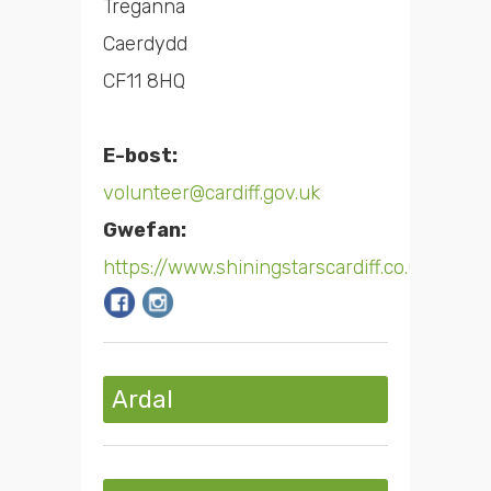
Treganna
Caerdydd
CF11 8HQ
E-bost:
volunteer@cardiff.gov.uk
Gwefan:
https://www.shiningstarscardiff.co.uk/
Ardal