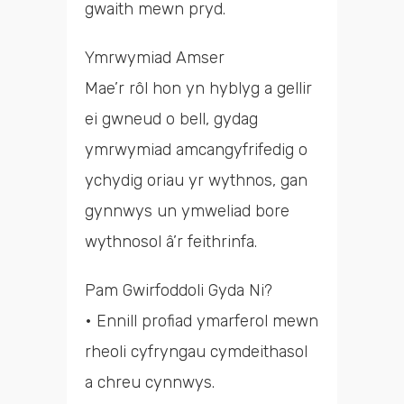
gwaith mewn pryd.
Ymrwymiad Amser
Mae’r rôl hon yn hyblyg a gellir
ei gwneud o bell, gydag
ymrwymiad amcangyfrifedig o
ychydig oriau yr wythnos, gan
gynnwys un ymweliad bore
wythnosol â’r feithrinfa.
Pam Gwirfoddoli Gyda Ni?
• Ennill profiad ymarferol mewn
rheoli cyfryngau cymdeithasol
a chreu cynnwys.