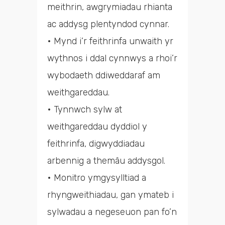
meithrin, awgrymiadau rhianta
ac addysg plentyndod cynnar.
• Mynd i’r feithrinfa unwaith yr
wythnos i ddal cynnwys a rhoi’r
wybodaeth ddiweddaraf am
weithgareddau.
• Tynnwch sylw at
weithgareddau dyddiol y
feithrinfa, digwyddiadau
arbennig a themâu addysgol.
• Monitro ymgysylltiad a
rhyngweithiadau, gan ymateb i
sylwadau a negeseuon pan fo’n