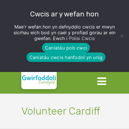
Cwcis ar y wefan hon
Mae'r wefan hon yn defnyddio cwcis er mwyn
sicrhau eich bod yn cael y profiad gorau ar ein
gwefan. Ewch i
Polisi Cwcis
Caniatáu pob cwci
Caniatáu cwcis hanfodol yn unig
Volunteer Cardiff