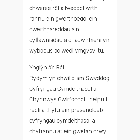
chwarae rôl allweddol wrth
rannu ein gwerthoedd, ein
gweithgareddau a’n
cyflawniadau a chadw rhieni yn
wybodus ac wedi ymgysylltu.
Ynglŷn â’r Rôl
Rydym yn chwilio am Swyddog
Cyfryngau Cymdeithasol a
Chynnwys Gwirfoddol i helpu i
reoli a thyfu ein presenoldeb
cyfryngau cymdeithasol a
chyfrannu at ein gwefan drwy