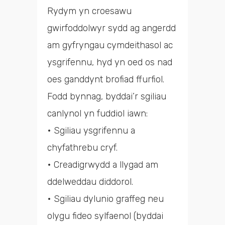
Rydym yn croesawu
gwirfoddolwyr sydd ag angerdd
am gyfryngau cymdeithasol ac
ysgrifennu, hyd yn oed os nad
oes ganddynt brofiad ffurfiol.
Fodd bynnag, byddai’r sgiliau
canlynol yn fuddiol iawn:
• Sgiliau ysgrifennu a
chyfathrebu cryf.
• Creadigrwydd a llygad am
ddelweddau diddorol.
• Sgiliau dylunio graffeg neu
olygu fideo sylfaenol (byddai