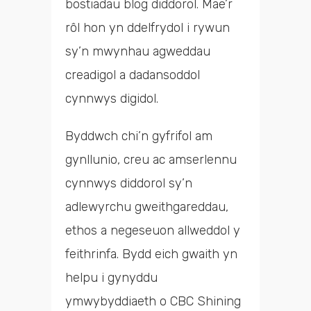
bostiadau blog diddorol. Mae’r
rôl hon yn ddelfrydol i rywun
sy’n mwynhau agweddau
creadigol a dadansoddol
cynnwys digidol.
Byddwch chi’n gyfrifol am
gynllunio, creu ac amserlennu
cynnwys diddorol sy’n
adlewyrchu gweithgareddau,
ethos a negeseuon allweddol y
feithrinfa. Bydd eich gwaith yn
helpu i gynyddu
ymwybyddiaeth o CBC Shining