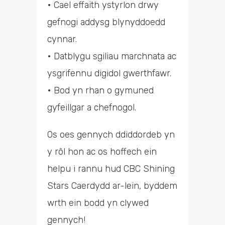
• Cael effaith ystyrlon drwy
gefnogi addysg blynyddoedd
cynnar.
• Datblygu sgiliau marchnata ac
ysgrifennu digidol gwerthfawr.
• Bod yn rhan o gymuned
gyfeillgar a chefnogol.
Os oes gennych ddiddordeb yn
y rôl hon ac os hoffech ein
helpu i rannu hud CBC Shining
Stars Caerdydd ar-lein, byddem
wrth ein bodd yn clywed
gennych!