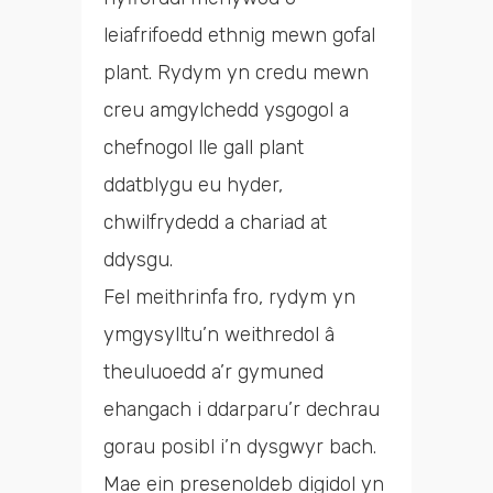
leiafrifoedd ethnig mewn gofal
plant. Rydym yn credu mewn
creu amgylchedd ysgogol a
chefnogol lle gall plant
ddatblygu eu hyder,
chwilfrydedd a chariad at
ddysgu.
Fel meithrinfa fro, rydym yn
ymgysylltu’n weithredol â
theuluoedd a’r gymuned
ehangach i ddarparu’r dechrau
gorau posibl i’n dysgwyr bach.
Mae ein presenoldeb digidol yn