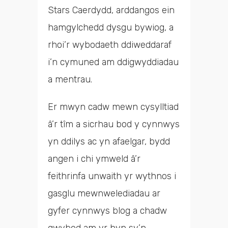
Stars Caerdydd, arddangos ein
hamgylchedd dysgu bywiog, a
rhoi’r wybodaeth ddiweddaraf
i’n cymuned am ddigwyddiadau
a mentrau.
Er mwyn cadw mewn cysylltiad
â’r tîm a sicrhau bod y cynnwys
yn ddilys ac yn afaelgar, bydd
angen i chi ymweld â’r
feithrinfa unwaith yr wythnos i
gasglu mewnwelediadau ar
gyfer cynnwys blog a chadw