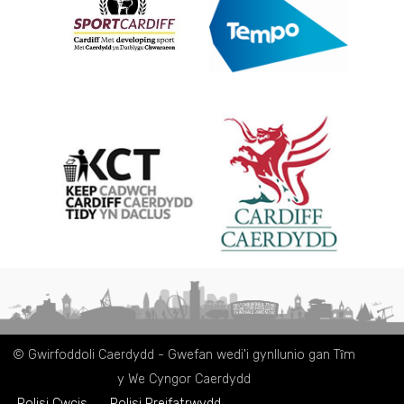
© Gwirfoddoli Caerdydd - Gwefan wedi'i gynllunio gan Tȋm
y We Cyngor Caerdydd
Polisi Cwcis
Polisi Preifatrwydd