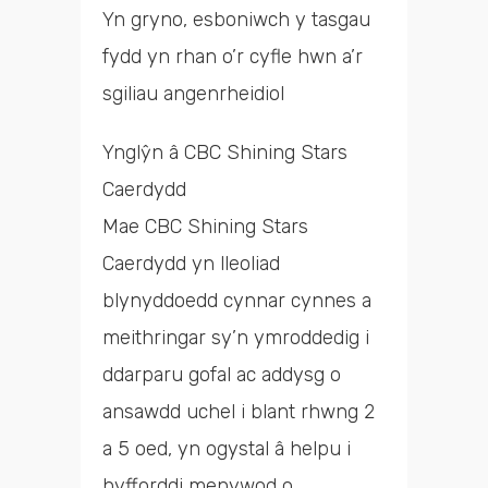
Yn gryno, esboniwch y tasgau
fydd yn rhan o’r cyfle hwn a’r
sgiliau angenrheidiol
Ynglŷn â CBC Shining Stars
Caerdydd
Mae CBC Shining Stars
Caerdydd yn lleoliad
blynyddoedd cynnar cynnes a
meithringar sy’n ymroddedig i
ddarparu gofal ac addysg o
ansawdd uchel i blant rhwng 2
a 5 oed, yn ogystal â helpu i
hyfforddi menywod o