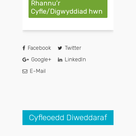
Rhannu’r
Cyfle/Digwyddiad hwn
Facebook
Twitter
Google+
LinkedIn
E-Mail
Cyfleoedd Diweddaraf