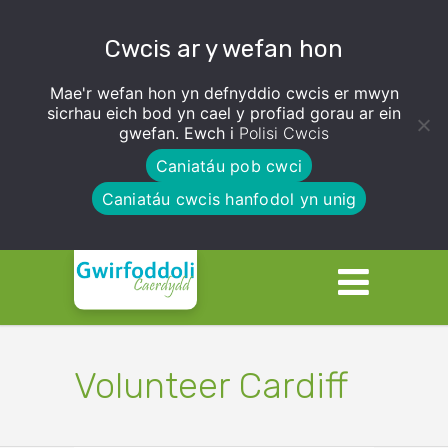
Cwcis ar y wefan hon
Mae'r wefan hon yn defnyddio cwcis er mwyn
sicrhau eich bod yn cael y profiad gorau ar ein
gwefan. Ewch i
Polisi Cwcis
Caniatáu pob cwci
Caniatáu cwcis hanfodol yn unig
Volunteer Cardiff