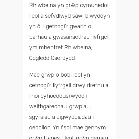
Rhiwbeina yn grŵp cymunedol
lleol a sefydlwyd sawl blwyddyn
yn ôl i gefnogi’r gwaith o
barhau â gwasanaethau llyfrgell
ym mhentref Rhiwbeina,
Gogledd Caerdydd.
Mae grŵp o bobl leol yn
cefnogi’r llyfrgell drwy drefnu a
rhoi cyhoeddusrwydd i
weithgareddau: grwpiau,
sgyrsiau a digwyddiadau i
oedolion. Yn fisol mae gennym
grŵp Hanes Lleol, grŵp gemau