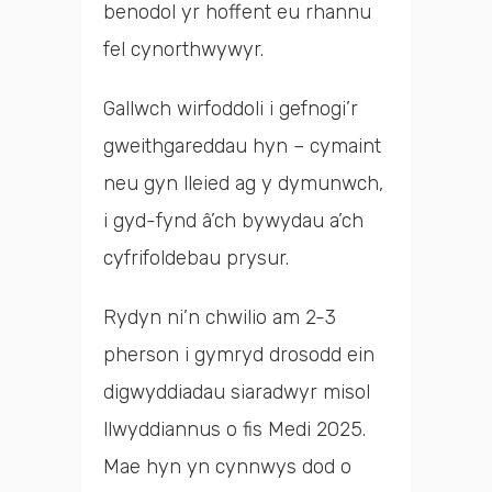
benodol yr hoffent eu rhannu
fel cynorthwywyr.
Gallwch wirfoddoli i gefnogi’r
gweithgareddau hyn – cymaint
neu gyn lleied ag y dymunwch,
i gyd-fynd â’ch bywydau a’ch
cyfrifoldebau prysur.
Rydyn ni’n chwilio am 2-3
pherson i gymryd drosodd ein
digwyddiadau siaradwyr misol
llwyddiannus o fis Medi 2025.
Mae hyn yn cynnwys dod o