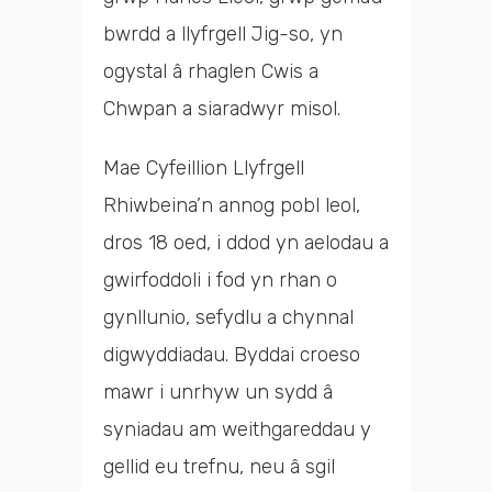
bwrdd a llyfrgell Jig-so, yn
ogystal â rhaglen Cwis a
Chwpan a siaradwyr misol.
Mae Cyfeillion Llyfrgell
Rhiwbeina’n annog pobl leol,
dros 18 oed, i ddod yn aelodau a
gwirfoddoli i fod yn rhan o
gynllunio, sefydlu a chynnal
digwyddiadau. Byddai croeso
mawr i unrhyw un sydd â
syniadau am weithgareddau y
gellid eu trefnu, neu â sgil