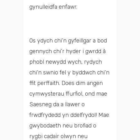
gynulleidfa enfawr.
Os ydych chi’n gyfeillgar a bod
gennych chi’r hyder i gwrdd â
phobl newydd wych, rydych
chi’n swnio fel y byddwch chi’n
ffit perffaith. Does dim angen
cymwysterau ffurfiol, ond mae
Saesneg da a llawer o
frwdfrydedd yn ddelfrydol! Mae
gwybodaeth neu brofiad o
rygbi cadair olwyn neu