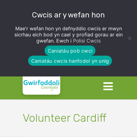
Cwcis ar y wefan hon
Mae'r wefan hon yn defnyddio cwcis er mwyn
sicrhau eich bod yn cael y profiad gorau ar ein
gwefan. Ewch i
Polisi Cwcis
Caniatáu pob cwci
Caniatáu cwcis hanfodol yn unig
Volunteer Cardiff