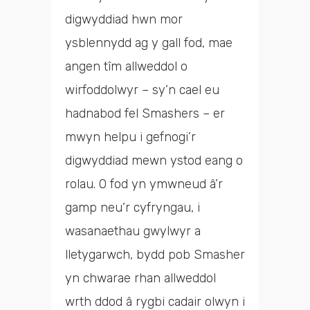
digwyddiad hwn mor
ysblennydd ag y gall fod, mae
angen tîm allweddol o
wirfoddolwyr – sy’n cael eu
hadnabod fel Smashers – er
mwyn helpu i gefnogi’r
digwyddiad mewn ystod eang o
rolau. O fod yn ymwneud â’r
gamp neu’r cyfryngau, i
wasanaethau gwylwyr a
lletygarwch, bydd pob Smasher
yn chwarae rhan allweddol
wrth ddod â rygbi cadair olwyn i