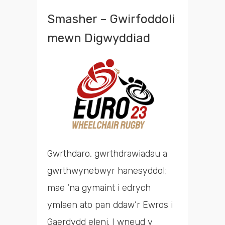
Smasher – Gwirfoddoli
mewn Digwyddiad
Gwrthdaro, gwrthdrawiadau a
gwrthwynebwyr hanesyddol;
mae ‘na gymaint i edrych
ymlaen ato pan ddaw’r Ewros i
Gaerdydd eleni. I wneud y