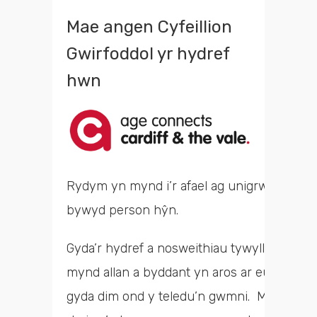
Mae angen Cyfeillion
Gwirfoddol yr hydref
hwn
Rydym yn mynd i’r afael ag unigrwydd ac y
bywyd person hŷn.
Gyda’r hydref a nosweithiau tywyllach yn a
mynd allan a byddant yn aros ar eu pennau
gyda dim ond y teledu’n gwmni. Mae cyfnod