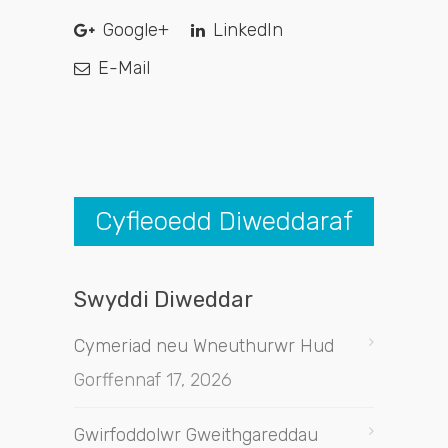
Google+
LinkedIn
E-Mail
Cyfleoedd Diweddaraf
Swyddi Diweddar
Cymeriad neu Wneuthurwr Hud
Gorffennaf 17, 2026
Gwirfoddolwr Gweithgareddau