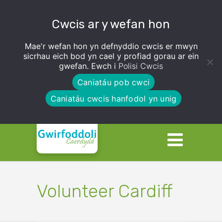
Cwcis ar y wefan hon
Mae'r wefan hon yn defnyddio cwcis er mwyn
sicrhau eich bod yn cael y profiad gorau ar ein
gwefan. Ewch i
Polisi Cwcis
Caniatáu pob cwci
Caniatáu cwcis hanfodol yn unig
Volunteer Cardiff