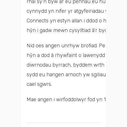
rhai sy’n byw ar eu pennau eu hunain ac 
cynnydd yn nifer yr atgyfeiriadau yr adeg h
Connects yn estyn allan i ddod o hyd i wirf
hŷn i gadw mewn cysylltiad â’r byd y tu all
Nid oes angen unrhyw brofiad. Pe gallech s
hŷn a dod â rhywfaint o lawenydd i’w bywyd
diwrnodau byrrach, byddem wrth ein bodd 
sydd eu hangen arnoch yw sgiliau cyfath
cael sgwrs.
Mae angen i wirfoddolwyr fod yn 18+ oed 