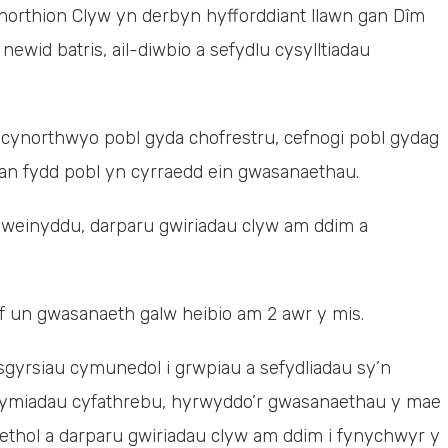
orthion Clyw yn derbyn hyfforddiant llawn gan Dîm
newid batris, ail-diwbio a sefydlu cysylltiadau
cynorthwyo pobl gyda chofrestru, cefnogi pobl gydag
an fydd pobl yn cyrraedd ein gwasanaethau.
 gweinyddu, darparu gwiriadau clyw am ddim a
f un gwasanaeth galw heibio am 2 awr y mis.
rsiau cymunedol i grwpiau a sefydliadau sy’n
rymiadau cyfathrebu, hyrwyddo’r gwasanaethau y mae
aethol a darparu gwiriadau clyw am ddim i fynychwyr y