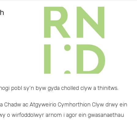
th
ogi pobl sy’n byw gyda cholled clyw a thinitws.
a Chadw ac Atgyweirio Cymhorthion Clyw drwy ein
y o wirfoddolwyr arnom i agor ein gwasanaethau