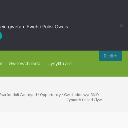
 ein gwefan. Ewch i
Polisi Cwcis
English
l
Gwnewch rodd
Cysylltu â ni
Gwirfoddoli Caerdydd
/
Opportunity
/
Gwirfoddolwyr RNID –
Cymorth Colled Clyw