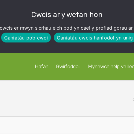
Cwcis ar y wefan hon
cwcis er mwyn sicrhau eich bod yn cael y profiad gorau ar
Caniatáu pob cwci
Caniatáu cwcis hanfodol yn unig
Hafan
Gwirfoddoli
Mynnwch help yn lleo