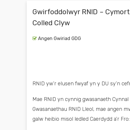
Gwirfoddolwyr RNID – Cymor
Colled Clyw
Angen Gwiriad GDG
RNID yw’r elusen fwyaf yn y DU sy’n cefn
Mae RNID yn cynnig gwasanaeth Cynnal 
Gwasanaethau RNID Lleol, mae angen mw
galw heibio misol ledled Caerdydd a’r Fro: