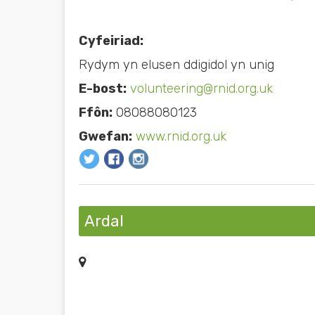
Cyfeiriad:
Rydym yn elusen ddigidol yn unig
E-bost:
volunteering@rnid.org.uk
Ffôn:
08088080123
Gwefan:
www.rnid.org.uk
Ardal