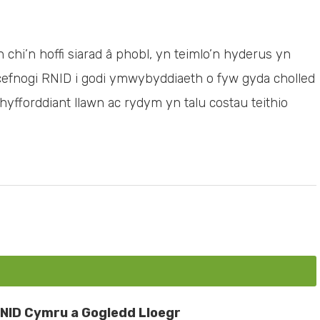
hi’n hoffi siarad â phobl, yn teimlo’n hyderus yn
 cefnogi RNID i godi ymwybyddiaeth o fyw gyda cholled
 hyfforddiant llawn ac rydym yn talu costau teithio
NID Cymru a Gogledd Lloegr