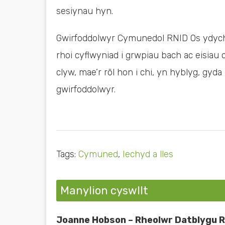
sesiynau hyn.
Gwirfoddolwyr Cymunedol RNID Os ydych c
rhoi cyflwyniad i grwpiau bach ac eisiau
clyw, mae’r rôl hon i chi, yn hyblyg, gyda
gwirfoddolwyr.
Tags:
Cymuned
,
Iechyd a lles
Manylion cyswllt
Joanne Hobson – Rheolwr Datblygu R