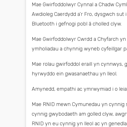
Mae Gwirfoddolwyr Cynnal a Chadw Cymh
Awdioleg Caerdydd a’r Fro, dysgwch sut i 
Bluetooth i gefnogi pobl â cholled clyw.
Mae Gwirfoddolwyr Cwrdd a Chyfarch yn 
ymholiadau a chynnig wyneb cyfeillgar p
Mae rolau gwirfoddol eraill yn cynnwys,
hyrwyddo ein gwasanaethau yn lleol.
Amynedd, empathi ac ymrwymiad i o leia
Mae RNID mewn Cymunedau yn cynnig sgy
cynnig gwybodaeth am golled clyw, awg
RNID yn eu cynnig yn lleol ac yn genedl