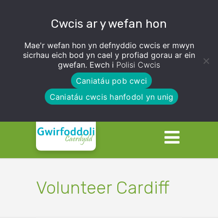
Cwcis ar y wefan hon
Mae'r wefan hon yn defnyddio cwcis er mwyn
sicrhau eich bod yn cael y profiad gorau ar ein
gwefan. Ewch i
Polisi Cwcis
Caniatáu pob cwci
Caniatáu cwcis hanfodol yn unig
Volunteer Cardiff