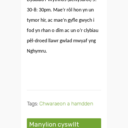
30-8: 30pm. Mae’r rôl hon yn un
tymor hir, ac mae’n gyfle gwych i
fod yn rhan o dîm ac un o’r clybiau
pêl-droed llawr gwlad mwyaf yng
Nghymru.
Tags:
Chwaraeon a hamdden
Manylion cyswllt