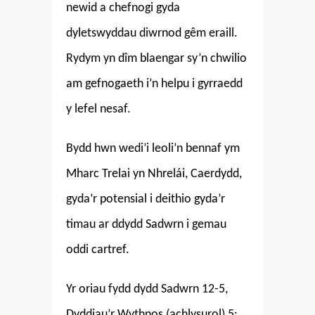
newid a chefnogi gyda
dyletswyddau diwrnod gêm eraill.
Rydym yn dîm blaengar sy’n chwilio
am gefnogaeth i’n helpu i gyrraedd
y lefel nesaf.
Bydd hwn wedi’i leoli’n bennaf ym
Mharc Trelai yn Nhrelái, Caerdydd,
gyda’r potensial i deithio gyda’r
timau ar ddydd Sadwrn i gemau
oddi cartref.
Yr oriau fydd dydd Sadwrn 12-5,
Dyddiau’r Wythnos (achlysurol) 5: