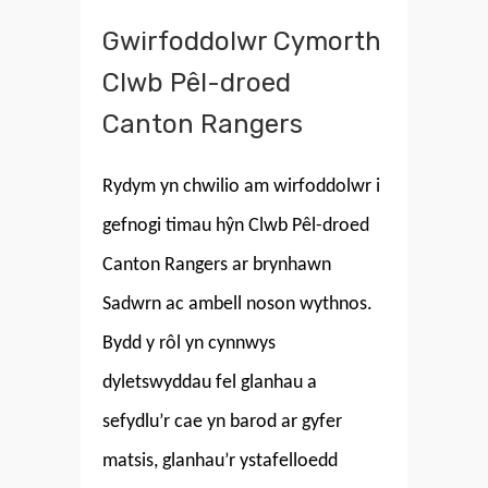
Gwirfoddolwr Cymorth
Clwb Pêl-droed
Canton Rangers
Rydym yn chwilio am wirfoddolwr i
gefnogi timau hŷn Clwb Pêl-droed
Canton Rangers ar brynhawn
Sadwrn ac ambell noson wythnos.
Bydd y rôl yn cynnwys
dyletswyddau fel glanhau a
sefydlu’r cae yn barod ar gyfer
matsis, glanhau’r ystafelloedd