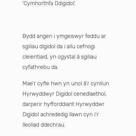
‘Cymhorthfa Ddigidol’.
Bydd angen i ymgeiswyr feddu ar
sgiliau digidol da i allu cefnogi
cleientiaid, yn ogystal â sgiliau
cyfathrebu da.
Mae’r cyfle hwn yn unol â’r cynllun
Hyrwyddwyr Digidol cenedlaethol,
darperir hyfforddiant Hyrwyddwr
Digidol achrededig llawn cyn i’r
lleoliad ddechrau.