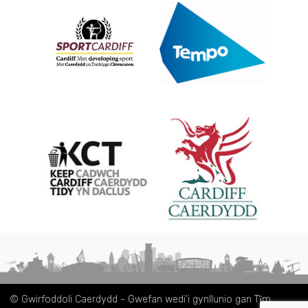
© Gwirfoddoli Caerdydd - Gwefan wedi'i gynllunio gan Tȋm