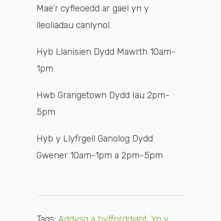
Mae’r cyfleoedd ar gael yn y
lleoliadau canlynol.
Hyb Llanisien Dydd Mawrth 10am-
1pm
Hwb Grangetown Dydd Iau 2pm-
5pm
Hyb y Llyfrgell Ganolog Dydd
Gwener 10am-1pm a 2pm-5pm
Tags:
Addysg a hyfforddiant
,
Yn y