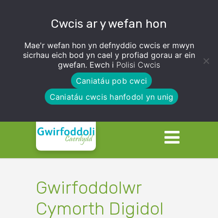
Cwcis ar y wefan hon
Mae'r wefan hon yn defnyddio cwcis er mwyn
sicrhau eich bod yn cael y profiad gorau ar ein
gwefan. Ewch i
Polisi Cwcis
Caniatáu pob cwci
Caniatáu cwcis hanfodol yn unig
Gwirfoddolwr
Cymorth Digidol