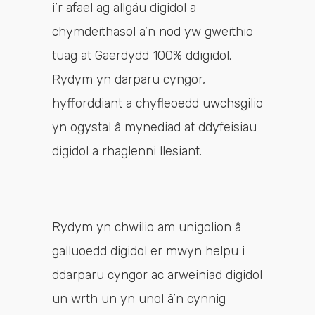
i’r afael ag allgáu digidol a
chymdeithasol a’n nod yw gweithio
tuag at Gaerdydd 100% ddigidol.
Rydym yn darparu cyngor,
hyfforddiant a chyfleoedd uwchsgilio
yn ogystal â mynediad at ddyfeisiau
digidol a rhaglenni llesiant.
Rydym yn chwilio am unigolion â
galluoedd digidol er mwyn helpu i
ddarparu cyngor ac arweiniad digidol
un wrth un yn unol â’n cynnig