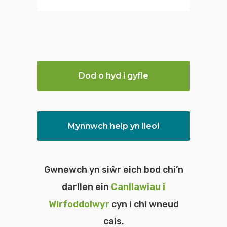
g
c
s
Dod o hyd i gyfle
Mynnwch help yn lleol
Gwnewch yn siŵr eich bod chi’n
darllen ein
Canllawiau i
Wirfoddolwyr
cyn i chi wneud
cais.