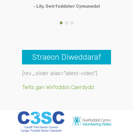
b
- Lily, Gwirfoddolwr Cymunedol
ma
Straeon Diweddaraf
[rev_slider alias="latest-video"]
Twîts gan Wirfoddoli Caerdydd
rh
i