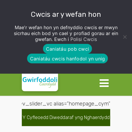
Cwcis ar y wefan hon
Mae'r wefan hon yn defnyddio cwcis er mwyn
sicrhau eich bod yn cael y profiad gorau ar ein
gwefan. Ewch i
Polisi Cwcis
Caniatáu pob cwci
Caniatáu cwcis hanfodol yn unig
[rev_slider_vc alias=”homepage_cym”]
Y Cyfleoedd Diweddaraf yng Nghaerdydd