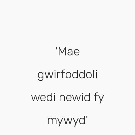
'Mae
gwirfoddoli
b
wedi newid fy
mywyd'
G