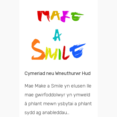
Cymeriad neu Wneuthurwr Hud
G
C
Mae Make a Smile yn elusen lle
G
mae gwirfoddolwyr yn ymweld
n
C
â phlant mewn ysbytai a phlant
s
C
sydd ag anableddau...