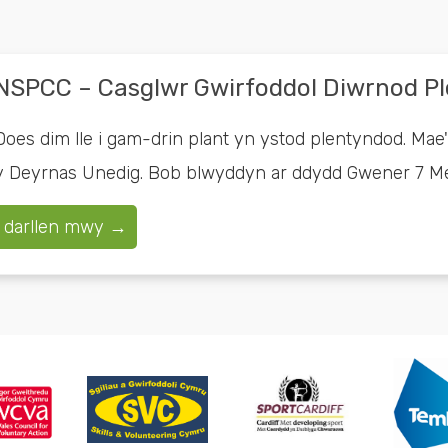
NSPCC – Casglwr Gwirfoddol Diwrnod P
Does dim lle i gam-drin plant yn ystod plentyndod. Mae
y Deyrnas Unedig. Bob blwyddyn ar ddydd Gwener 7 Meh
darllen mwy →