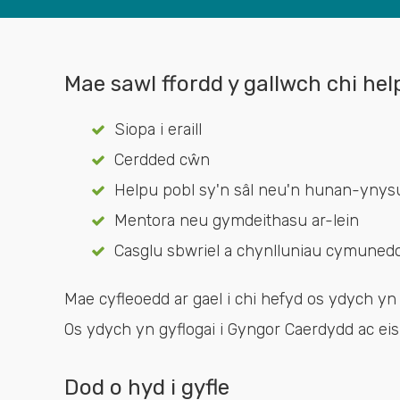
Mae sawl ffordd y gallwch chi he
Siopa i eraill
Cerdded cŵn
Helpu pobl sy'n sâl neu'n hunan-ynys
Mentora neu gymdeithasu ar-lein
Casglu sbwriel a chynlluniau cymunedol
Mae cyfleoedd ar gael i chi hefyd os ydych y
Os ydych yn gyflogai i Gyngor Caerdydd ac eis
Dod o hyd i gyfle