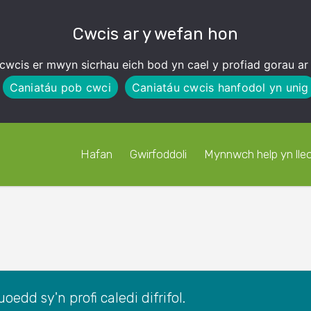
Cwcis ar y wefan hon
cwcis er mwyn sicrhau eich bod yn cael y profiad gorau ar
Caniatáu pob cwci
Caniatáu cwcis hanfodol yn unig
Hafan
Gwirfoddoli
Mynnwch help yn lleo
oedd sy'n profi caledi difrifol.