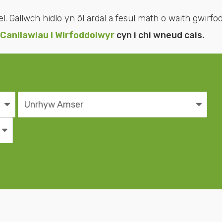
Gallwch hidlo yn ôl ardal a fesul math o waith gwirfodd
Canllawiau i Wirfoddolwyr
cyn i chi wneud cais.