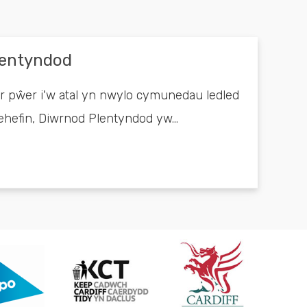
lentyndod
'r pŵer i'w atal yn nwylo cymunedau ledled
efin, Diwrnod Plentyndod yw...