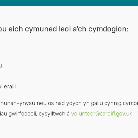
lpu eich cymuned leol a'ch cymdogion:
u
 eraill
n hunan-ynysu neu os nad ydych yn gallu cynnig cymor
iau gwirfoddoli, cysylltwch â
volunteer@cardiff.gov.uk