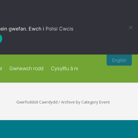
 ein gwefan. Ewch i
Polisi Cwcis
English
l
Gwnewch rodd
Cysylltu â ni
Gwirfoddoli Caerdydd
/
Archive by Category Event