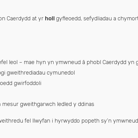
ion Caerdydd at yr
holl
gyfleoedd, sefydliadau a chymorth
efel leol – mae hyn yn ymwneud â phobl Caerdydd yn 
ogi gweithrediadau cymunedol
eoedd gwirfoddoli
 mesur gweithgarwch ledled y ddinas
weithredu fel llwyfan i hyrwyddo popeth sy’n ymwneud 