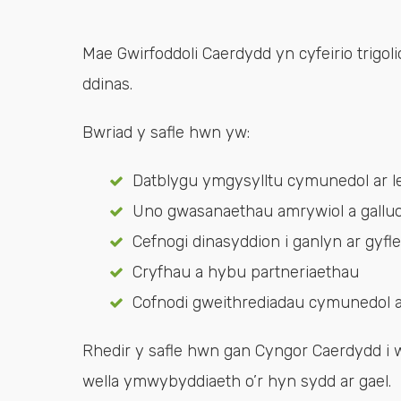
Mae Gwirfoddoli Caerdydd yn cyfeirio trigol
ddinas.
Bwriad y safle hwn yw:
Datblygu ymgysylltu cymunedol ar l
Uno gwasanaethau amrywiol a gallu
Cefnogi dinasyddion i ganlyn ar gyfl
Cryfhau a hybu partneriaethau
Cofnodi gweithrediadau cymunedol a
Rhedir y safle hwn gan Cyngor Caerdydd i 
wella ymwybyddiaeth o’r hyn sydd ar gael.