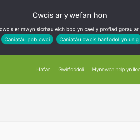
Cwcis ar y wefan hon
cwcis er mwyn sicrhau eich bod yn cael y profiad gorau ar
Caniatáu pob cwci
Caniatáu cwcis hanfodol yn unig
Hafan
Gwirfoddoli
Mynnwch help yn lleo