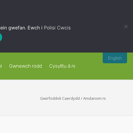
 ein gwefan. Ewch i
Polisi Cwcis
English
l
Gwnewch rodd
Cysylltu â ni
Gwirfoddoli Caerdydd
/
Amdanom ni