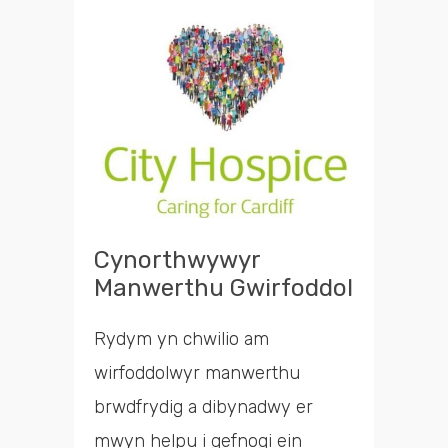
cyfleoedd
Chwilio
Cynorthwywyr
Manwerthu Gwirfoddol
Rydym yn chwilio am
wirfoddolwyr manwerthu
brwdfrydig a dibynadwy er
mwyn helpu i gefnogi ein