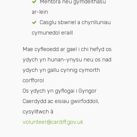
Mentora neu gymdeithasu
ar-lein
Casglu sbwriel a chynlluniau
cymunedol eraill
Mae cyfleoedd ar gael i chi hefyd os
ydych yn hunan-ynysu neu os nad
ydych yn gallu cynnig cymorth
corfforol
Os ydych yn gyflogai i Gyngor
Caerdydd ac eisiau gwirfoddoli,
cysylltwch â
volunteer@cardiff.gov.uk