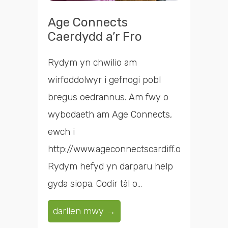
Age Connects
Caerdydd a’r Fro
Rydym yn chwilio am
wirfoddolwyr i gefnogi pobl
bregus oedrannus. Am fwy o
wybodaeth am Age Connects,
ewch i
http://www.ageconnectscardiff.org.uk/.
Rydym hefyd yn darparu help
gyda siopa. Codir tâl o...
darllen mwy →