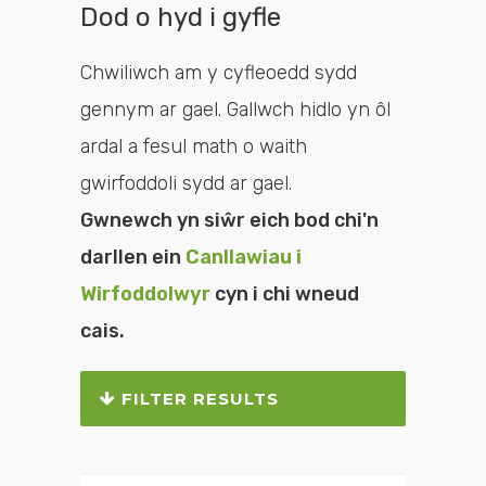
Dod o hyd i gyfle
Chwiliwch am y cyfleoedd sydd
gennym ar gael. Gallwch hidlo yn ôl
ardal a fesul math o waith
gwirfoddoli sydd ar gael.
Gwnewch yn siŵr eich bod chi'n
darllen ein
Canllawiau i
Wirfoddolwyr
cyn i chi wneud
cais.
FILTER RESULTS
Chwiliwch neu hidlwch y