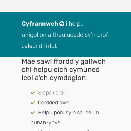
Cyfrannwch
i helpu
unigolion a theuluoedd sy'n profi
caledi difrifol.
Mae sawl ffordd y gallwch
chi helpu eich cymuned
leol a'ch cymdogion:
Siopa i eraill
Cerdded cŵn
Helpu pobl sy'n sâl neu'n
hunan-ynysu