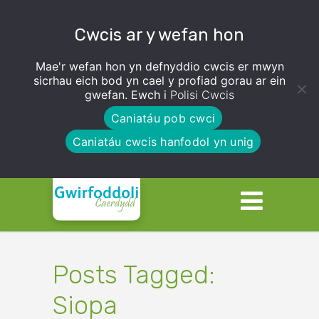
Cwcis ar y wefan hon
Mae'r wefan hon yn defnyddio cwcis er mwyn
sicrhau eich bod yn cael y profiad gorau ar ein
gwefan. Ewch i
Polisi Cwcis
Caniatáu pob cwci
Caniatáu cwcis hanfodol yn unig
Posts Tagged:
Siopa