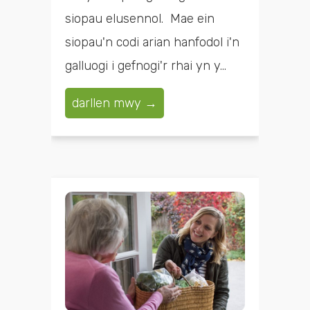
siopau elusennol. Mae ein
siopau'n codi arian hanfodol i'n
galluogi i gefnogi'r rhai yn y...
darllen mwy →