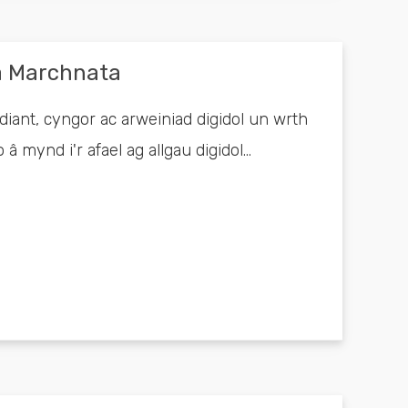
a Marchnata
iant, cyngor ac arweiniad digidol un wrth
 mynd i'r afael ag allgau digidol...