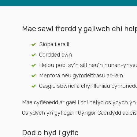
Mae sawl ffordd y gallwch chi he
Siopa i eraill
Cerdded cŵn
Helpu pobl sy'n sâl neu'n hunan-ynys
Mentora neu gymdeithasu ar-lein
Casglu sbwriel a chynlluniau cymunedol
Mae cyfleoedd ar gael i chi hefyd os ydych y
Os ydych yn gyflogai i Gyngor Caerdydd ac eis
Dod o hyd i gyfle