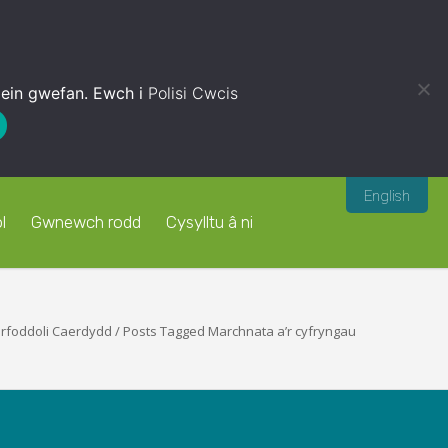
 ein gwefan. Ewch i
Polisi Cwcis
English
l
Gwnewch rodd
Cysylltu â ni
rfoddoli Caerdydd
/
Posts Tagged Marchnata a’r cyfryngau