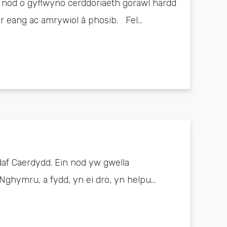
 nod o gyflwyno cerddoriaeth gorawl hardd
r eang ac amrywiol â phosib. Fel...
daf Caerdydd. Ein nod yw gwella
ghymru, a fydd, yn ei dro, yn helpu...