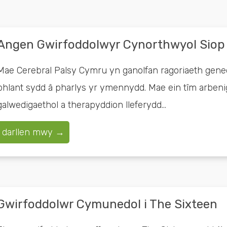
Angen Gwirfoddolwyr Cynorthwyol Siop 
Mae Cerebral Palsy Cymru yn ganolfan ragoriaeth gen
phlant sydd â pharlys yr ymennydd. Mae ein tîm arbenig
galwedigaethol a therapyddion lleferydd...
darllen mwy →
Gwirfoddolwr Cymunedol i The Sixteen