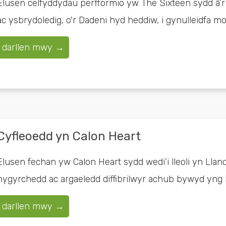
Elusen celfyddydau perfformio yw The Sixteen sydd â’r
ac ysbrydoledig, o'r Dadeni hyd heddiw, i gynulleidfa mo
darllen mwy →
Cyfleoedd yn Calon Heart
Elusen fechan yw Calon Heart sydd wedi’i lleoli yn Llan
hygyrchedd ac argaeledd diffibrilwyr achub bywyd yng N
darllen mwy →