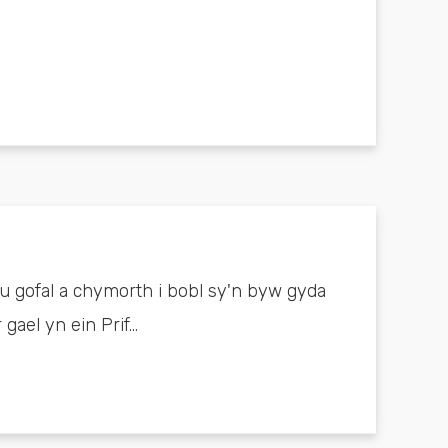
u gofal a chymorth i bobl sy'n byw gyda
el yn ein Prif...