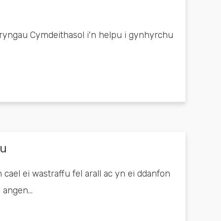
ryngau Cymdeithasol i'n helpu i gynhyrchu
bu
el ei wastraffu fel arall ac yn ei ddanfon
angen...