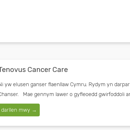
Tenovus Cancer Care
Ni yw elusen ganser flaenllaw Cymru. Rydym yn darpar
Chanser. Mae gennym lawer o gyfleoedd gwirfoddoli ar ga
darllen mwy →