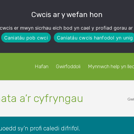
Cwcis ar y wefan hon
cwcis er mwyn sicrhau eich bod yn cael y profiad gorau ar
Caniatáu pob cwci
Caniatáu cwcis hanfodol yn unig
Hafan
Gwirfoddoli
Mynnwch help yn lleo
ata a’r cyfryngau
Gwi
oedd sy'n profi caledi difrifol.