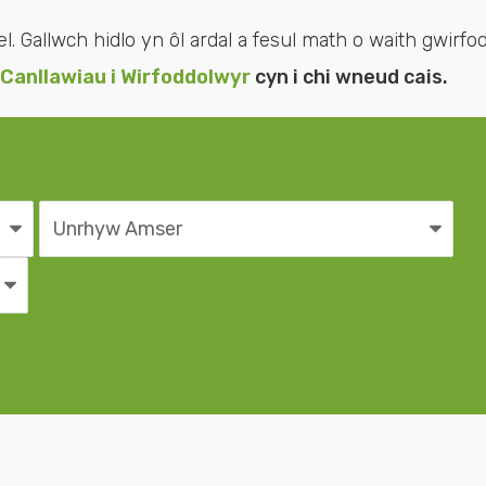
Gallwch hidlo yn ôl ardal a fesul math o waith gwirfodd
Canllawiau i Wirfoddolwyr
cyn i chi wneud cais.