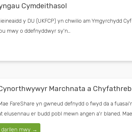
yngau Cymdeithasol
sieineaidd y DU (UKFCP) yn chwilio am Ymgyrchydd Cyf
pu mwy o ddefnyddwyr sy'n...
Cynorthwywyr Marchnata a Chyfathre
Mae FareShare yn gwneud defnydd o fwyd da a fuasai'n ca
at elusennau er budd pobl mewn angen a'r blaned. Mae 
darllen mwy →