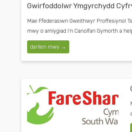
Gwirfoddolwr Ymgyrchydd Cyfr
Mae Ffederasiwn Gweithwyr Proffesiynol T
mwy o amlygiad i'n Canolfan Gymorth a hel
darllen mwy →