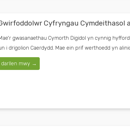
Gwirfoddolwr Cyfryngau Cymdeithasol 
Mae'r gwasanaethau Cymorth Digidol yn cynnig hyffordd
un i drigolion Caerdydd. Mae ein prif werthoedd yn alinio â
darllen mwy →