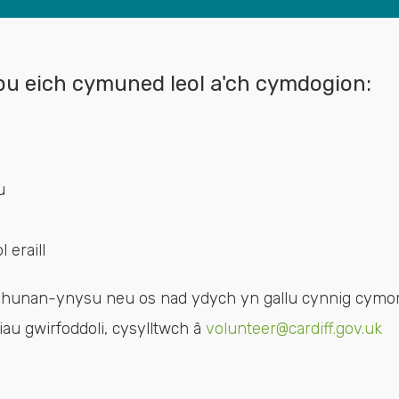
lpu eich cymuned leol a'ch cymdogion:
u
 eraill
n hunan-ynysu neu os nad ydych yn gallu cynnig cymor
iau gwirfoddoli, cysylltwch â
volunteer@cardiff.gov.uk