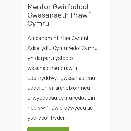
cyfleoedd
Mentor Gwirfoddol
Gwasanaeth Prawf
Cymru
Chwilio
Amdanom ni: Mae Cwmni
Adsefydlu Cymunedol Cymru
yn darparu ystod o
wasanaethau prawf i
ddefnyddwyr gwasanaethau
oedolion ar archebion neu
drwyddedau cymunedol. Ein
nod yw “newid bywydau ac
ysbrydoli hyder...