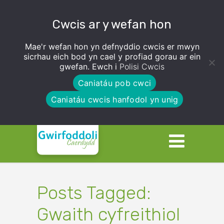
Cwcis ar y wefan hon
Mae'r wefan hon yn defnyddio cwcis er mwyn
sicrhau eich bod yn cael y profiad gorau ar ein
gwefan. Ewch i
Polisi Cwcis
Caniatáu pob cwci
Caniatáu cwcis hanfodol yn unig
Posts Tagged:
Gwaith cyfreithiol