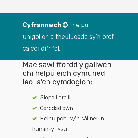
Cyfrannwch
i helpu
unigolion a theuluoedd sy'n profi
caledi difrifol.
Mae sawl ffordd y gallwch
chi helpu eich cymuned
leol a'ch cymdogion:
Siopa i eraill
Cerdded cŵn
Helpu pobl sy'n sâl neu'n
hunan-ynysu