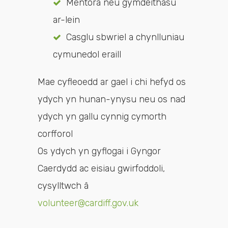
Mentora neu gymdeithasu
ar-lein
Casglu sbwriel a chynlluniau
cymunedol eraill
Mae cyfleoedd ar gael i chi hefyd os
ydych yn hunan-ynysu neu os nad
ydych yn gallu cynnig cymorth
corfforol
Os ydych yn gyflogai i Gyngor
Caerdydd ac eisiau gwirfoddoli,
cysylltwch â
volunteer@cardiff.gov.uk