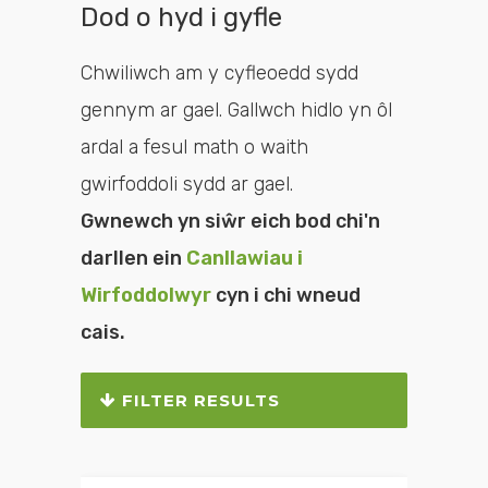
Dod o hyd i gyfle
Chwiliwch am y cyfleoedd sydd
gennym ar gael. Gallwch hidlo yn ôl
ardal a fesul math o waith
gwirfoddoli sydd ar gael.
Gwnewch yn siŵr eich bod chi'n
darllen ein
Canllawiau i
Wirfoddolwyr
cyn i chi wneud
cais.
FILTER RESULTS
Chwiliwch neu hidlwch y