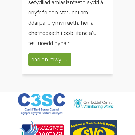
sefydliad amlasiantaeth sydd â
chyfrifoldeb statudol am
ddarparu ymyrraeth, her a
chefnogaeth i bobl ifanc a'u
teuluoedd gyda'r...
darllen mwy →